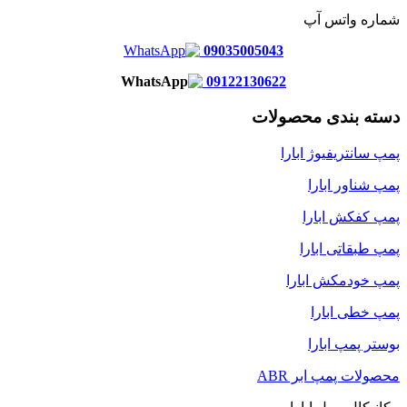
شماره واتس آپ
09035005043
09122130622
دسته بندی محصولات
پمپ سانتریفیوژ ابارا
پمپ شناور ابارا
پمپ کفکش ابارا
پمپ طبقاتی ابارا
پمپ خودمکش ابارا
پمپ خطی ابارا
بوستر پمپ ابارا
محصولات پمپ ابر ABR