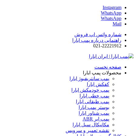
Instagram
WhatsApp
WhatsApp
Mail
شماره واتس اپ فروش
راهنمایی درباره پمپ ابارا
021-22221912
صفحه نخست
محصولات پمپ ابارا
پمپ سانتریفیوژ ابارا
کفکش ابارا
پمپ خودمکش ابارا
پمپ خطی ابارا
پمپ طبقاتی ابارا
بوستر پمپ ابارا
پمپ شناور ابارا
پمپ ابر ABR
مکانیکال سیل ابارا
نقشه تعمیر و سرویس