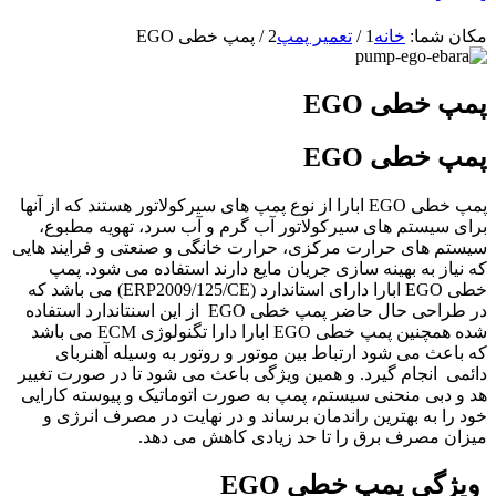
مکان شما:
خانه
1
/
تعمیر پمپ
2
/
پمپ خطی EGO
پمپ خطی EGO
پمپ خطی EGO
پمپ خطی EGO ابارا از نوع پمپ های سیرکولاتور هستند که از آنها
برای سیستم های سیرکولاتور آب گرم و آب سرد، تهویه مطبوع،
سیستم های حرارت مرکزی، حرارت خانگی و صنعتی و فرایند هایی
که نیاز به بهینه سازی جریان مایع دارند استفاده می شود. پمپ
خطی EGO ابارا دارای استاندارد (ERP2009/125/CE) می باشد که
در طراحی حال حاضر پمپ خطی EGO از این اسنتاندارد استفاده
شده همچنین پمپ خطی EGO ابارا دارا تگنولوژی ECM می باشد
که باعث می شود ارتباط بین موتور و روتور به وسیله آهنربای
دائمی انجام گیرد. و همین ویژگی باعث می شود تا در صورت تغییر
هد و دبی منحنی سیستم، پمپ به صورت اتوماتیک و پیوسته کارایی
خود را به بهترین راندمان برساند و در نهایت در مصرف انرژی و
میزان مصرف برق را تا حد زیادی کاهش می دهد.
ویژگی پمپ خطی EGO