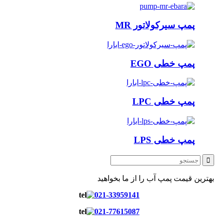
پمپ سیرکولاتور MR
پمپ خطی EGO
پمپ خطی LPC
پمپ خطی LPS
بهترین قیمت پمپ آب را از ما بخواهید
021-33959141
021-77615087