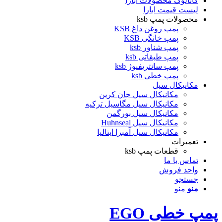
کاتالوگ محصولات ابارا
لیست قیمت ابارا
محصولات پمپ ksb
پمپ روغن داغ KSB
پمپ خانگی KSB
پمپ شناور ksb
پمپ طبقاتی ksb
پمپ سانتریفیوژ ksb
پمپ خطی ksb
مکانیکال سیل
مکانیکال سیل جان کرین
مکانیکال سیل مگاسیل ترکیه
مکانیکال سیل بورگمن
مکانیکال سیل Huhnseal
مکانیکال سیل آمبرا ایتالیا
تعمیرات
قطعات پمپ ksb
تماس با ما
واحد فروش
جستجو
منو
منو
پمپ خطی EGO