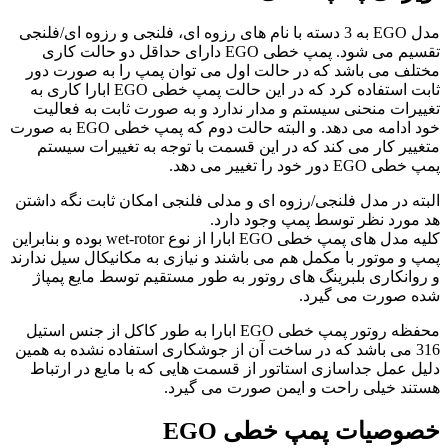
مدل EGO به 3 دسته با نام های رزوه ای، فلنجی و رزوه ای/فلنجی
تقسیم می شود. پمپ خطی EGO دارای حداقل دو حالت کاری
مختلف می باشد که در حالت اول می توان پمپ را به صورت دور
ثابت استفاده کرد که در این حالت پمپ خطی EGO ابارا کاری به
تغییرات منحنی سیستم و مدار ندارد و به صورت ثابت به فعالیت
خود ادامه می دهد. و البته حالت دوم که پمپ خطی EGO به صورت
متغییر کار می کند که در این قسمت با توجه به تغییرات سیستم
پمپ خطی EGO دور خود را تغییر می دهد.
البته در مدل فلنجی/رزوه ای و مدلی فلنجی امکان ثابت نگه داشتن
هد مورد نظر توسط پمپ وجود دارد.
کلیه مدل های پمپ خطی EGO ابارا از نوع wet-rotor بوده و بنابراین
پمپ و موتور با مکمل هم می باشند و نیازی به مکانیکال سیل ندارند
و روانکاری بلبرینگ های روتور به طور مستقیم توسط مایع پمپاژ
شده صورت می گیرد.
محفظه روتور پمپ خطی EGO ابارا به طور کاکل از جنس استیل
316 می باشد که در ساخت آن از جوشکاری استفاده نشده به همین
دلیل عمل جداسازی استاتور از قسمت هایی که با مایع در ارتباط
هستند خیلی راحت و ایمن صورت می گیرد.
خصوصیات پمپ خطی EGO