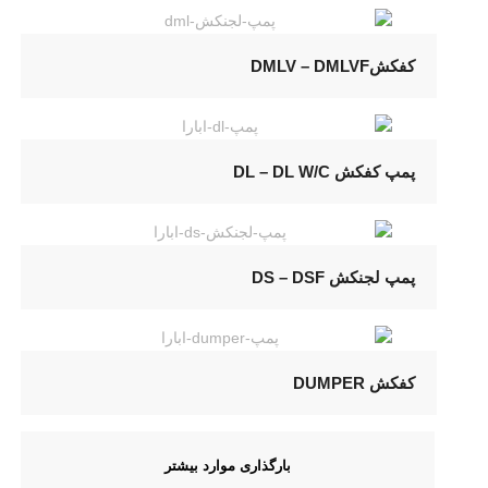
کفکشDMLV – DMLVF
پمپ کفکش DL – DL W/C
پمپ لجنکش DS – DSF
کفکش DUMPER
بارگذاری موارد بیشتر