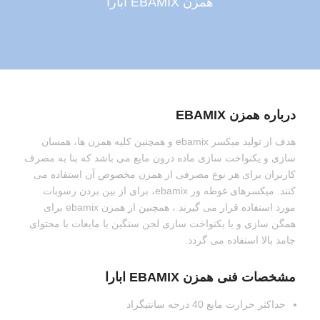
همزن EBAMIX ابارا
درباره همزن EBAMIX
هدف از تولید میکسر ebamix و همچنین کلیه همزن ها، همسان
سازی و یکنواخت سازی ماده درون مایع می باشد که بنا به مصرف
کاربران برای هر نوع مصرفی از همزن مخصوص آن استفاده می
کنند. میکسرهای غوطه ور ebamix، برای از بین بردن رسوبات
مورد استفاده قرار می گیرند ، همچنین از همزن ebamix برای
همگن سازی و یا یکنواخت سازی لجن سنگین یا مایعات با محتوای
جامد بالا استفاده می گردد.
مشخصات فنی همزن EBAMIX ابارا
حداکثر حرارت مایع 40 درجه سانتیگراد