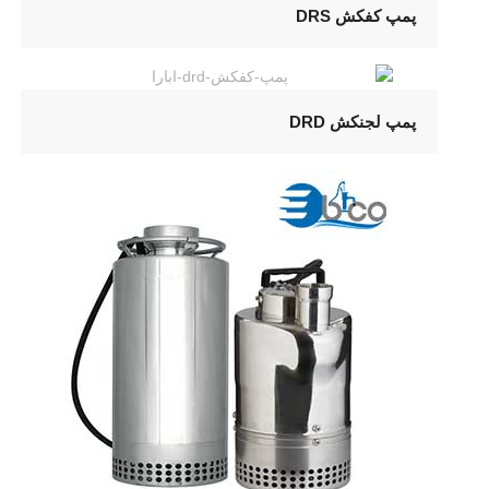
پمپ کفکش DRS
پمپ لجنکش DRD