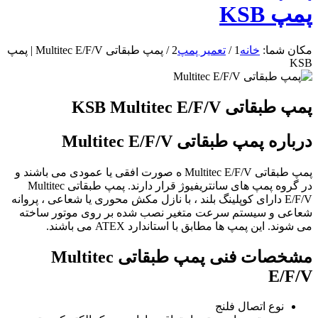
پمپ KSB
مکان شما:
خانه
1
/
تعمیر پمپ
2
/
پمپ طبقاتی Multitec E/F/V | پمپ
KSB
پمپ طبقاتی KSB Multitec E/F/V
درباره پمپ طبقاتی Multitec E/F/V
پمپ طبقاتی Multitec E/F/V ه صورت افقی یا عمودی می باشند و
در گروه پمپ های سانتریفیوژ قرار دارند. پمپ طبقاتی Multitec
E/F/V دارای کوپلینگ بلند ، با نازل مکش محوری یا شعاعی ، پروانه
شعاعی و سیستم سرعت متغیر نصب شده بر روی موتور ساخته
می شوند. این پمپ ها مطابق با استاندارد ATEX می باشند.
مشخصات فنی پمپ طبقاتی Multitec
E/F/V
نوع اتصال فلنج