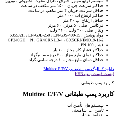
سیستم درایو موتور احتراق ، دارای محرک الکتریکی ، توربین
حداکثر سرعت جریان ۱۵۰۰ متر مکعب در ساعت
حداقل سرعت جریان ۴ متر مکعب در ساعت
حداکثر ارتفاع آب ۱۰۰۰ متر
حداقل ارتفاع آب ۲۰ متر
فرکانس اصلی ۵۰ هرتز ، ۶۰ هرتز
ولتاژ اصلی ۴۰۰ ولت ، ۴۶۰ ولت
مواد پوشش S355J2H ، EN-GJL-250 ، EN-GJS-400-15 ،
GP240GH + N ، GX4CRNI13-4 ، GX5CRNIMO19-11-2
فشار PN 100
حداکثر فشار کار مجاز ۱۰۰ بار
حداکثر دمای مایع مجاز ۲۰۰ درجه سانتیگراد
حداقل دمای مایع مجاز -۱۰ درجه سانتی گراد
دانلود کاتالوگ پمپ طبقاتی Multitec E/F/V
لیست قیمت پمپ KSB
کاربرد پمپ طبقاتی
کاربرد پمپ طبقاتی Multitec E/F/V
سیستم های تأمین آب
تأمین آب آشامیدنی
افزایش فشار