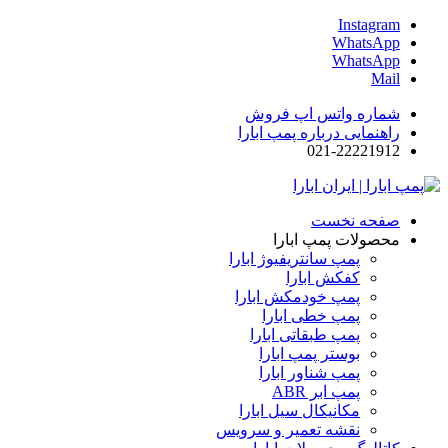
Instagram
WhatsApp
WhatsApp
Mail
شماره واتس اپ فروش
راهنمایی درباره پمپ ابارا
021-22221912
صفحه نخست
محصولات پمپ ابارا
پمپ سانتریفیوژ ابارا
کفکش ابارا
پمپ خودمکش ابارا
پمپ خطی ابارا
پمپ طبقاتی ابارا
بوستر پمپ ابارا
پمپ شناور ابارا
پمپ ابر ABR
مکانیکال سیل ابارا
نقشه تعمیر و سرویس