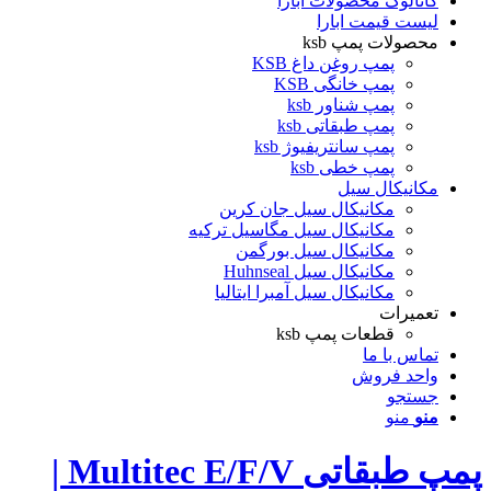
کاتالوگ محصولات ابارا
لیست قیمت ابارا
محصولات پمپ ksb
پمپ روغن داغ KSB
پمپ خانگی KSB
پمپ شناور ksb
پمپ طبقاتی ksb
پمپ سانتریفیوژ ksb
پمپ خطی ksb
مکانیکال سیل
مکانیکال سیل جان کرین
مکانیکال سیل مگاسیل ترکیه
مکانیکال سیل بورگمن
مکانیکال سیل Huhnseal
مکانیکال سیل آمبرا ایتالیا
تعمیرات
قطعات پمپ ksb
تماس با ما
واحد فروش
جستجو
منو
منو
پمپ طبقاتی Multitec E/F/V |