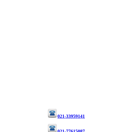
021-33959141
021-77615087