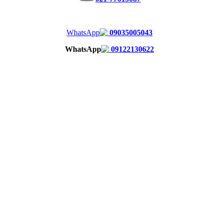
09035005043
09122130622