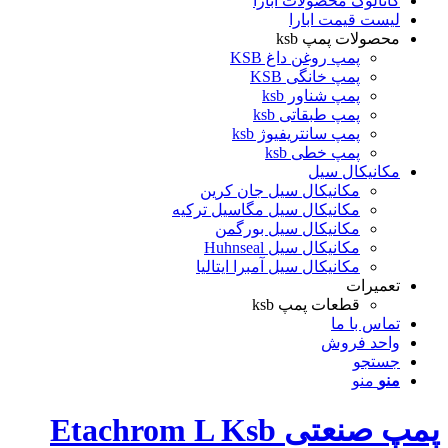
کاتالوگ محصولات ابارا
لیست قیمت ابارا
محصولات پمپ ksb
پمپ روغن داغ KSB
پمپ خانگی KSB
پمپ شناور ksb
پمپ طبقاتی ksb
پمپ سانتریفیوژ ksb
پمپ خطی ksb
مکانیکال سیل
مکانیکال سیل جان کرین
مکانیکال سیل مگاسیل ترکیه
مکانیکال سیل بورگمن
مکانیکال سیل Huhnseal
مکانیکال سیل آمبرا ایتالیا
تعمیرات
قطعات پمپ ksb
تماس با ما
واحد فروش
جستجو
منو
منو
پمپ صنعتی Etachrom L Ksb