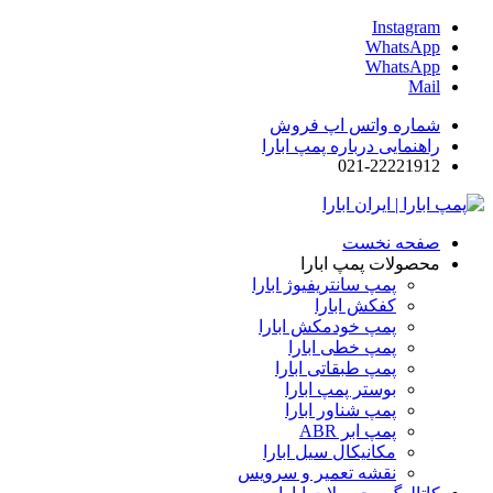
Instagram
WhatsApp
WhatsApp
Mail
شماره واتس اپ فروش
راهنمایی درباره پمپ ابارا
021-22221912
صفحه نخست
محصولات پمپ ابارا
پمپ سانتریفیوژ ابارا
کفکش ابارا
پمپ خودمکش ابارا
پمپ خطی ابارا
پمپ طبقاتی ابارا
بوستر پمپ ابارا
پمپ شناور ابارا
پمپ ابر ABR
مکانیکال سیل ابارا
نقشه تعمیر و سرویس