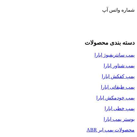
شماره واتس آپ
دسته بندی محصولات
پمپ سانتریفیوژ ابارا
پمپ شناور ابارا
پمپ کفکش ابارا
پمپ طبقاتی ابارا
پمپ خودمکش ابارا
پمپ خطی ابارا
بوستر پمپ ابارا
محصولات پمپ ابر ABR