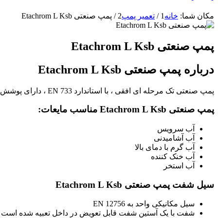
مکان شما:
خانه
1
/
تعمیر پمپ
2
/
پمپ صنعتی Etachrom L Ksb
پمپ صنعتی Etachrom L Ksb
درباره پمپ صنعتی Etachrom L Ksb
پمپ صنعتی تک مرحله ای افقی ، با استاندارد EN 733 ، دارای پوشش قابل تعویض و سیستم سرعت متغیر نصب شده بر روی موتور
پمپ صنعتی Etachrom L Ksb مناسب مایعات:
آب سرویس
آب آشامیدنی
آب گرم با دمای بالا
آب خنک کننده
آب استخر
سیل شفت پمپ صنعتی Etachrom L Ksb
سیل مکانیکی واحد به EN 12756
شفت با یک آستین شفت قابل تعویض در داخل تعبیه شده است