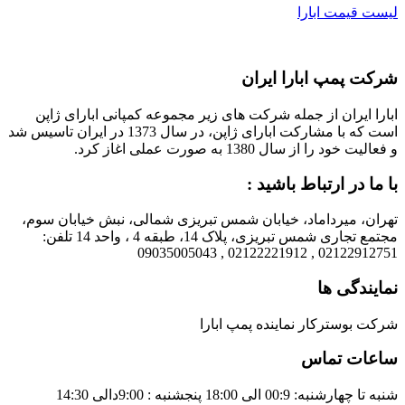
لیست قیمت ابارا
شرکت پمپ ابارا ایران
ابارا ایران از جمله شرکت های زیر مجموعه کمپانی ابارای ژاپن
است که با مشارکت ابارای ژاپن، در سال 1373 در ایران تاسیس شد
و فعالیت خود را از سال 1380 به صورت عملی اغاز کرد.
با ما در ارتباط باشید :
تهران، میرداماد، خیابان شمس تبریزی شمالی، نبش خیابان سوم،
مجتمع تجاری شمس تبریزی، پلاک 14، طبقه 4 ، واحد 14 تلفن:
02122912751 , 02122221912 , 09035005043
نمایندگی ها
شرکت بوسترکار نماینده پمپ ابارا
ساعات تماس
شنبه تا چهارشنبه: 00:9 الی 18:00 پنجشنبه : 9:00دالی 14:30