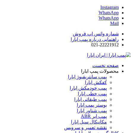
Instagram
WhatsApp
WhatsApp
Mail
شماره واتس اپ فروش
راهنمایی درباره پمپ ابارا
021-22221912
صفحه نخست
محصولات پمپ ابارا
پمپ سانتریفیوژ ابارا
کفکش ابارا
پمپ خودمکش ابارا
پمپ خطی ابارا
پمپ طبقاتی ابارا
بوستر پمپ ابارا
پمپ شناور ابارا
پمپ ابر ABR
مکانیکال سیل ابارا
نقشه تعمیر و سرویس