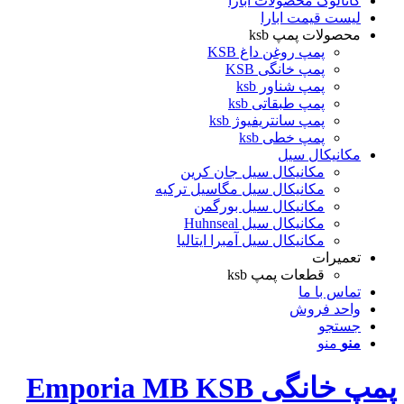
کاتالوگ محصولات ابارا
لیست قیمت ابارا
محصولات پمپ ksb
پمپ روغن داغ KSB
پمپ خانگی KSB
پمپ شناور ksb
پمپ طبقاتی ksb
پمپ سانتریفیوژ ksb
پمپ خطی ksb
مکانیکال سیل
مکانیکال سیل جان کرین
مکانیکال سیل مگاسیل ترکیه
مکانیکال سیل بورگمن
مکانیکال سیل Huhnseal
مکانیکال سیل آمبرا ایتالیا
تعمیرات
قطعات پمپ ksb
تماس با ما
واحد فروش
جستجو
منو
منو
پمپ خانگی Emporia MB KSB