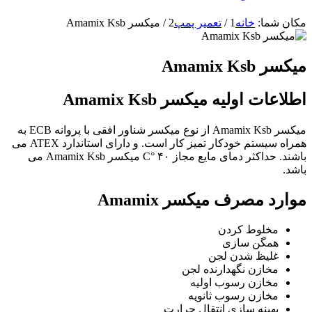
مکان شما:
خانه
1
/
تعمیر پمپ
2
/
میکسر Amamix Ksb
میکسر Amamix Ksb
اطلاعات اولیه میکسر Amamix Ksb
میکسر Amamix Ksb از نوع میکسر شناور افقی با پروانه ECB به
همراه سیستم خودکار تمیز کار است. و دارای استاندارد ATEX می
باشند. حداکثر دمای مایع مجاز ۴۰ °C میکسر Amamix Ksb می
باشد.
موارد مصرف میکسر Amamix
مخلوط کردن
همگن سازی
غلیظ شدن لجن
مخازن نگهدارنده لجن
مخازن رسوب اولیه
مخازن رسوب ثانویه
بهینه سازی انتقال حرارت