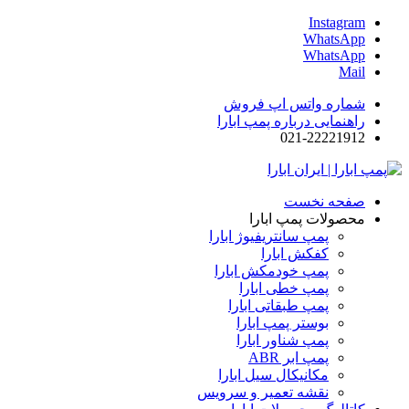
Instagram
WhatsApp
WhatsApp
Mail
شماره واتس اپ فروش
راهنمایی درباره پمپ ابارا
021-22221912
صفحه نخست
محصولات پمپ ابارا
پمپ سانتریفیوژ ابارا
کفکش ابارا
پمپ خودمکش ابارا
پمپ خطی ابارا
پمپ طبقاتی ابارا
بوستر پمپ ابارا
پمپ شناور ابارا
پمپ ابر ABR
مکانیکال سیل ابارا
نقشه تعمیر و سرویس