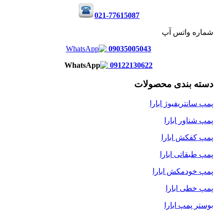
021-77615087
شماره واتس آپ
09035005043
09122130622
دسته بندی محصولات
پمپ سانتریفیوژ ابارا
پمپ شناور ابارا
پمپ کفکش ابارا
پمپ طبقاتی ابارا
پمپ خودمکش ابارا
پمپ خطی ابارا
بوستر پمپ ابارا