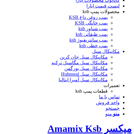
کاتالوگ محصولات ابارا
لیست قیمت ابارا
محصولات پمپ ksb
پمپ روغن داغ KSB
پمپ خانگی KSB
پمپ شناور ksb
پمپ طبقاتی ksb
پمپ سانتریفیوژ ksb
پمپ خطی ksb
مکانیکال سیل
مکانیکال سیل جان کرین
مکانیکال سیل مگاسیل ترکیه
مکانیکال سیل بورگمن
مکانیکال سیل Huhnseal
مکانیکال سیل آمبرا ایتالیا
تعمیرات
قطعات پمپ ksb
تماس با ما
واحد فروش
جستجو
منو
منو
میکسر Amamix Ksb