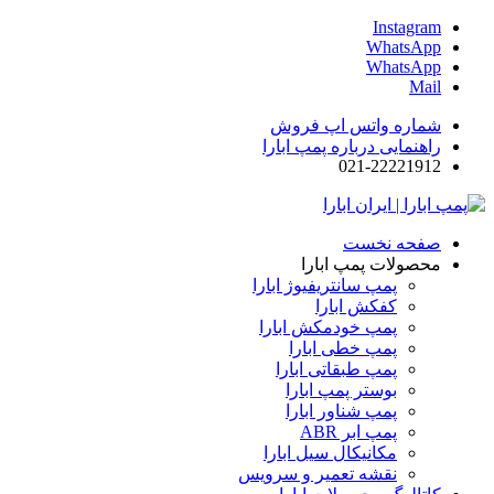
Instagram
WhatsApp
WhatsApp
Mail
شماره واتس اپ فروش
راهنمایی درباره پمپ ابارا
021-22221912
صفحه نخست
محصولات پمپ ابارا
پمپ سانتریفیوژ ابارا
کفکش ابارا
پمپ خودمکش ابارا
پمپ خطی ابارا
پمپ طبقاتی ابارا
بوستر پمپ ابارا
پمپ شناور ابارا
پمپ ابر ABR
مکانیکال سیل ابارا
نقشه تعمیر و سرویس