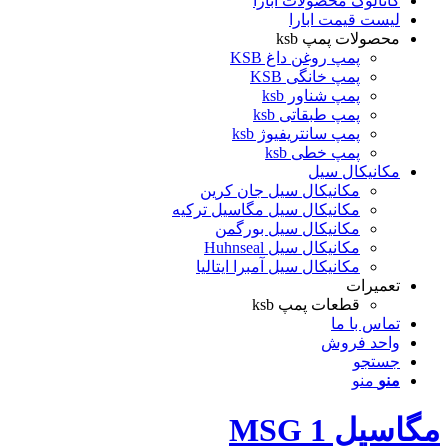
کاتالوگ محصولات ابارا
لیست قیمت ابارا
محصولات پمپ ksb
پمپ روغن داغ KSB
پمپ خانگی KSB
پمپ شناور ksb
پمپ طبقاتی ksb
پمپ سانتریفیوژ ksb
پمپ خطی ksb
مکانیکال سیل
مکانیکال سیل جان کرین
مکانیکال سیل مگاسیل ترکیه
مکانیکال سیل بورگمن
مکانیکال سیل Huhnseal
مکانیکال سیل آمبرا ایتالیا
تعمیرات
قطعات پمپ ksb
تماس با ما
واحد فروش
جستجو
منو
منو
مگاسیل MSG 1