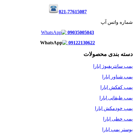
021-77615087
شماره واتس آپ
09035005043
09122130622
دسته بندی محصولات
پمپ سانتریفیوژ ابارا
پمپ شناور ابارا
پمپ کفکش ابارا
پمپ طبقاتی ابارا
پمپ خودمکش ابارا
پمپ خطی ابارا
بوستر پمپ ابارا