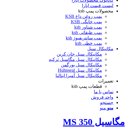
کاتالوگ محصولات ابارا
لیست قیمت ابارا
محصولات پمپ ksb
پمپ روغن داغ KSB
پمپ خانگی KSB
پمپ شناور ksb
پمپ طبقاتی ksb
پمپ سانتریفیوژ ksb
پمپ خطی ksb
مکانیکال سیل
مکانیکال سیل جان کرین
مکانیکال سیل مگاسیل ترکیه
مکانیکال سیل بورگمن
مکانیکال سیل Huhnseal
مکانیکال سیل آمبرا ایتالیا
تعمیرات
قطعات پمپ ksb
تماس با ما
واحد فروش
جستجو
منو
منو
مگاسیل MS 350