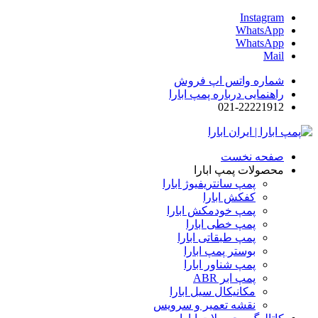
Instagram
WhatsApp
WhatsApp
Mail
شماره واتس اپ فروش
راهنمایی درباره پمپ ابارا
021-22221912
صفحه نخست
محصولات پمپ ابارا
پمپ سانتریفیوژ ابارا
کفکش ابارا
پمپ خودمکش ابارا
پمپ خطی ابارا
پمپ طبقاتی ابارا
بوستر پمپ ابارا
پمپ شناور ابارا
پمپ ابر ABR
مکانیکال سیل ابارا
نقشه تعمیر و سرویس