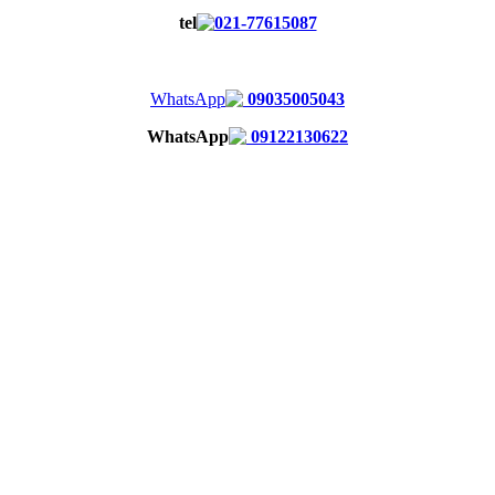
021-77615087
09035005043
09122130622