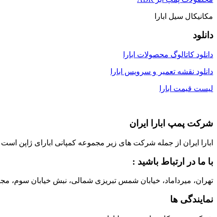
مکانیکال سیل ابارا
دانلود
دانلود کاتالوگ محصولات ابارا
دانلود نقشه تعمیر و سرویس ابارا
لیست قیمت ابارا
شرکت پمپ ابارا ایران
ابارا ایران از جمله شرکت های زیر مجموعه کمپانی ابارای ژاپن است که با مشارکت ابارای ژاپن، در سال 1373 در ایران ت
با ما در ارتباط باشید :
تهران، میرداماد، خیابان شمس تبریزی شمالی، نبش خیابان سوم، مجتمع تجاری شمس تبریزی، پلاک 14، طبقه 4 ، واحد 4
نمایندگی ها