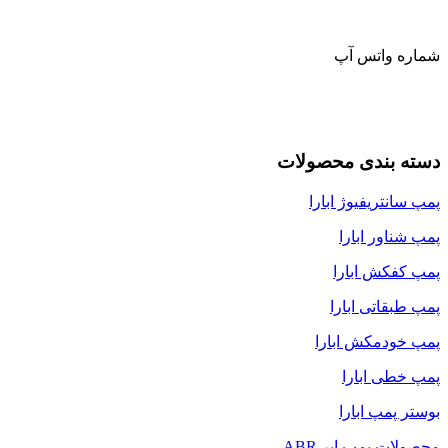
شماره واتس آپ
دسته بندی محصولات
پمپ سانتریفیوژ ابارا
پمپ شناور ابارا
پمپ کفکش ابارا
پمپ طبقاتی ابارا
پمپ خودمکش ابارا
پمپ خطی ابارا
بوستر پمپ ابارا
محصولات پمپ ابر ABR