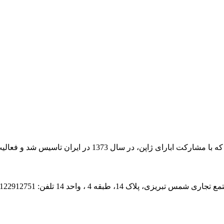
اسیس شد و فعالیت خود را از سال 1380 به صورت عملی اغاز کرد.
1 تلفن: 02122912751 , 02122221912 , 09035005043