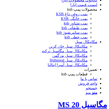
کاتالوگ محصولات ابارا
لیست قیمت ابارا
محصولات پمپ ksb
پمپ روغن داغ KSB
پمپ خانگی KSB
پمپ شناور ksb
پمپ طبقاتی ksb
پمپ سانتریفیوژ ksb
پمپ خطی ksb
مکانیکال سیل
مکانیکال سیل جان کرین
مکانیکال سیل مگاسیل ترکیه
مکانیکال سیل بورگمن
مکانیکال سیل Huhnseal
مکانیکال سیل آمبرا ایتالیا
تعمیرات
قطعات پمپ ksb
تماس با ما
واحد فروش
جستجو
منو
منو
مگاسیل MS 20