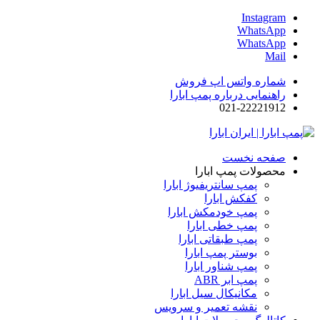
Instagram
WhatsApp
WhatsApp
Mail
شماره واتس اپ فروش
راهنمایی درباره پمپ ابارا
021-22221912
صفحه نخست
محصولات پمپ ابارا
پمپ سانتریفیوژ ابارا
کفکش ابارا
پمپ خودمکش ابارا
پمپ خطی ابارا
پمپ طبقاتی ابارا
بوستر پمپ ابارا
پمپ شناور ابارا
پمپ ابر ABR
مکانیکال سیل ابارا
نقشه تعمیر و سرویس