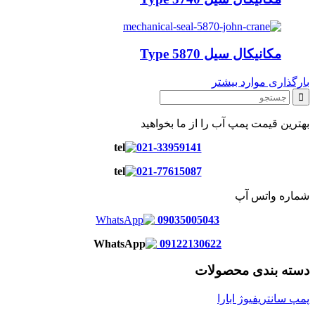
مکانیکال سیل Type 5870
بارگذاری موارد بیشتر
بهترین قیمت پمپ آب را از ما بخواهید
021-33959141
021-77615087
شماره واتس آپ
09035005043
09122130622
دسته بندی محصولات
پمپ سانتریفیوژ ابارا