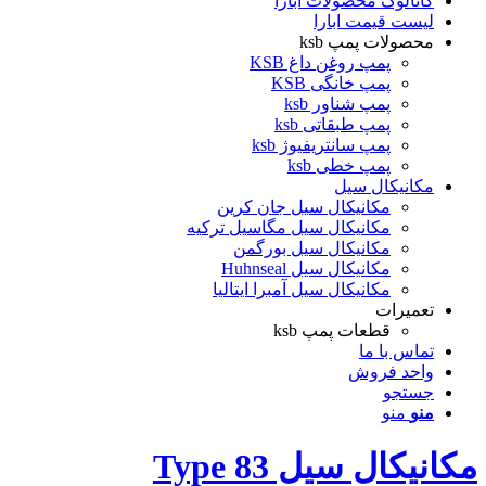
کاتالوگ محصولات ابارا
لیست قیمت ابارا
محصولات پمپ ksb
پمپ روغن داغ KSB
پمپ خانگی KSB
پمپ شناور ksb
پمپ طبقاتی ksb
پمپ سانتریفیوژ ksb
پمپ خطی ksb
مکانیکال سیل
مکانیکال سیل جان کرین
مکانیکال سیل مگاسیل ترکیه
مکانیکال سیل بورگمن
مکانیکال سیل Huhnseal
مکانیکال سیل آمبرا ایتالیا
تعمیرات
قطعات پمپ ksb
تماس با ما
واحد فروش
جستجو
منو
منو
مکانیکال سیل Type 83