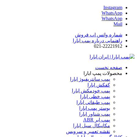
Instagram
WhatsApp
WhatsApp
Mail
شماره واتس اپ فروش
راهنمایی درباره پمپ ابارا
021-22221912
صفحه نخست
محصولات پمپ ابارا
پمپ سانتریفیوژ ابارا
کفکش ابارا
پمپ خودمکش ابارا
پمپ خطی ابارا
پمپ طبقاتی ابارا
بوستر پمپ ابارا
پمپ شناور ابارا
پمپ ابر ABR
مکانیکال سیل ابارا
نقشه تعمیر و سرویس