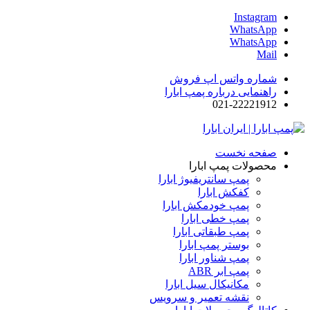
Instagram
WhatsApp
WhatsApp
Mail
شماره واتس اپ فروش
راهنمایی درباره پمپ ابارا
021-22221912
صفحه نخست
محصولات پمپ ابارا
پمپ سانتریفیوژ ابارا
کفکش ابارا
پمپ خودمکش ابارا
پمپ خطی ابارا
پمپ طبقاتی ابارا
بوستر پمپ ابارا
پمپ شناور ابارا
پمپ ابر ABR
مکانیکال سیل ابارا
نقشه تعمیر و سرویس