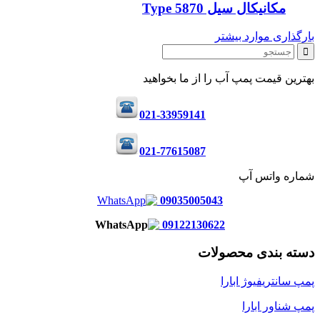
مکانیکال سیل Type 5870
بارگذاری موارد بیشتر
بهترین قیمت پمپ آب را از ما بخواهید
021-33959141
021-77615087
شماره واتس آپ
09035005043
09122130622
دسته بندی محصولات
پمپ سانتریفیوژ ابارا
پمپ شناور ابارا