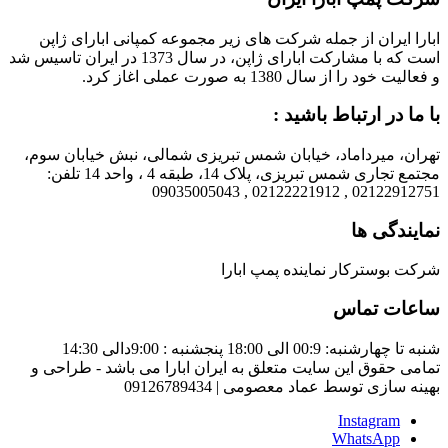
ابارا ایران از جمله شرکت های زیر مجموعه کمپانی ابارای ژاپن
است که با مشارکت ابارای ژاپن، در سال 1373 در ایران تاسیس شد
و فعالیت خود را از سال 1380 به صورت عملی اغاز کرد.
با ما در ارتباط باشید :
تهران، میرداماد، خیابان شمس تبریزی شمالی، نبش خیابان سوم،
مجتمع تجاری شمس تبریزی، پلاک 14، طبقه 4 ، واحد 14 تلفن:
02122912751 , 02122221912 , 09035005043
نمایندگی ها
شرکت بوسترکار نماینده پمپ ابارا
ساعات تماس
شنبه تا چهارشنبه: 00:9 الی 18:00 پنجشنبه : 9:00دالی 14:30
تمامی حقوق این سایت متعلق به ایران ابارا می باشد - طراحی و
بهینه سازی توسط عماد معصومی | 09126789434
Instagram
WhatsApp