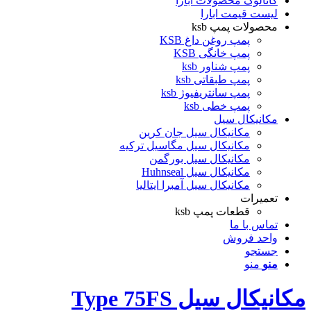
کاتالوگ محصولات ابارا
لیست قیمت ابارا
محصولات پمپ ksb
پمپ روغن داغ KSB
پمپ خانگی KSB
پمپ شناور ksb
پمپ طبقاتی ksb
پمپ سانتریفیوژ ksb
پمپ خطی ksb
مکانیکال سیل
مکانیکال سیل جان کرین
مکانیکال سیل مگاسیل ترکیه
مکانیکال سیل بورگمن
مکانیکال سیل Huhnseal
مکانیکال سیل آمبرا ایتالیا
تعمیرات
قطعات پمپ ksb
تماس با ما
واحد فروش
جستجو
منو
منو
مکانیکال سیل Type 75FS