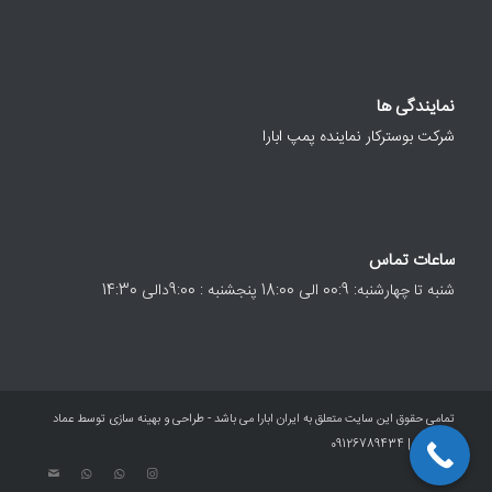
نمایندگی ها
شرکت بوسترکار نماینده پمپ ابارا
ساعات تماس
شنبه تا چهارشنبه: 00:9 الی 18:00 پنجشنبه : 9:00دالی 14:30
تمامی حقوق این سایت متعلق به ایران ابارا می باشد - طراحی و بهینه سازی توسط عماد
معصومی | 09126789434