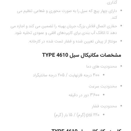
گذاری.
دارای چهار پیچ که سیل را به صورت محوری و شعاعی تنظیم می
کند.
حفاری اتصال فلاش بزرگ جریان بهینه را تضمین می کند و اجازه می
دهد تا اتاقک آب بندی برای کاربردهای افقی و عمودی تخلیه شود.
مونتاژ از پیش تعیین شده و فشار تست شده در کارخانه.
مشخصات مکانیکال سیل TYPE 4610
محدودیت های دما
400 درجه فارنهایت / 205 درجه سانتیگراد
محدودیت سرعت
3600 دور در دقیقه
محدودیت فشار
220 psi (گرم) / 15 بار (گرم)