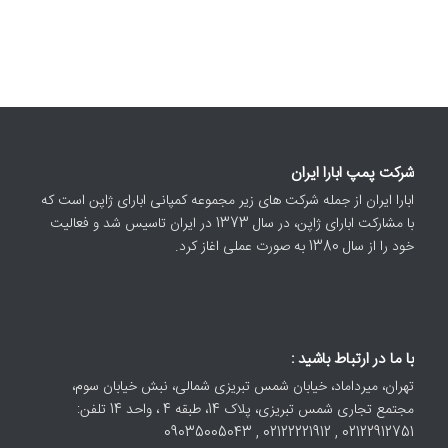
شرکت پمپ ابارا ایران
ابارا ایران از جمله شرکت های زیر مجموعه کمپانی ابارای ژاپن است که
با مشارکت ابارای ژاپن، در سال 1373 در ایران تاسیس شد و فعالیت
خود را از سال 1380 به صورت عملی اغاز کرد.
با ما در ارتباط باشید :
تهران، میرداماد، خیابان شمس تبریزی شمالی، نبش خیابان سوم،
مجتمع تجاری شمس تبریزی، پلاک 14، طبقه 4 ، واحد 14 تلفن:
02122912751 , 02122221912 , 09035005043