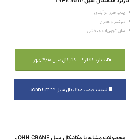
کاربرد مکانیکال سیل TYPE 4610
پمپ های فرآیندی
میکسر و همزن
سایر تجهیزات چرخشی
دانلود کاتالوگ مکانیکال سیل Type 4610
لیست قیمت مکانیکال سیل John Crane
محصولات مشابه با مکانیکال سیل JOHN CRANE