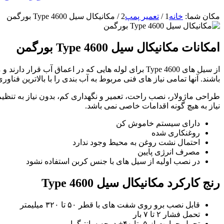
مکان شما:
خانه
1
/
تعمیر پمپ
2
/
مکانیکال سیل Type 4600 بورگمن
امکانات مکانیکال سیل Type 4600 بورگمن
از سیل های Type 4600 برای لوله هایی که در اعما
باشند. آنها تمامی نیاز های فنی مربوط به آب بندی را با بالاترین فناوری بر
نیاز به هیچ گونه اقدامات خاصی نمی باشد.
دارای سیستم خاموش کن
روغنکاری شده
احتمال نشت روغن به محیط وجود ندارد
مصرف انرژی پایین
در نصب اولیه از سیل های با جنس کربن استفاده نشود
رنج کارکرد مکانیکال سیل Type 4600
قابل نصب برو روی شفت های با قطر ۵۰ تا ۳۲۰ میلیمتر
تحمل فشار ۲ تا ۷ بار
تحمل حرارت از ۵- تا ۴۰+ درجه سانتیگرا