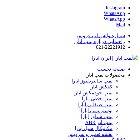
Instagram
WhatsApp
WhatsApp
Mail
شماره واتس اپ فروش
راهنمایی درباره پمپ ابارا
021-22221912
صفحه نخست
محصولات پمپ ابارا
پمپ سانتریفیوژ ابارا
کفکش ابارا
پمپ خودمکش ابارا
پمپ خطی ابارا
پمپ طبقاتی ابارا
بوستر پمپ ابارا
پمپ شناور ابارا
پمپ ابر ABR
مکانیکال سیل ابارا
نقشه تعمیر و سرویس