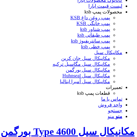
کاتالوگ محصولات ابارا
لیست قیمت ابارا
محصولات پمپ ksb
پمپ روغن داغ KSB
پمپ خانگی KSB
پمپ شناور ksb
پمپ طبقاتی ksb
پمپ سانتریفیوژ ksb
پمپ خطی ksb
مکانیکال سیل
مکانیکال سیل جان کرین
مکانیکال سیل مگاسیل ترکیه
مکانیکال سیل بورگمن
مکانیکال سیل Huhnseal
مکانیکال سیل آمبرا ایتالیا
تعمیرات
قطعات پمپ ksb
تماس با ما
واحد فروش
جستجو
منو
منو
مکانیکال سیل Type 4600 بورگمن