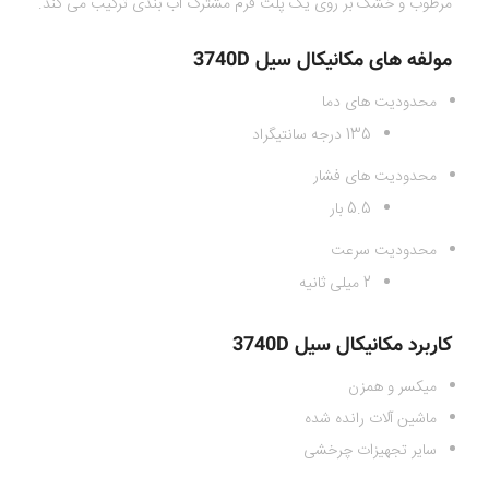
مرطوب و خشک بر روی یک پلت فرم مشترک آب بندی ترکیب می کند.
مولفه های مکانیکال سیل 3740D
محدودیت های دما
135 درجه سانتیگراد
محدودیت های فشار
5.5 بار
محدودیت سرعت
2 میلی ثانیه
کاربرد مکانیکال سیل 3740D
میکسر و همزن
ماشین آلات رانده شده
سایر تجهیزات چرخشی