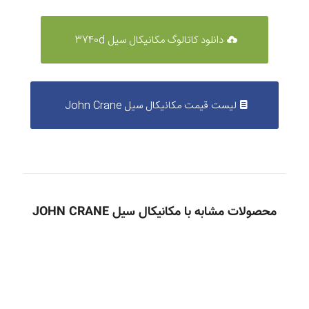
دانلود کاتالوگ مکانیکال سیل 3740d
لیست قیمت مکانیکال سیل John Crane
محصولات مشابه با مکانیکال سیل JOHN CRANE