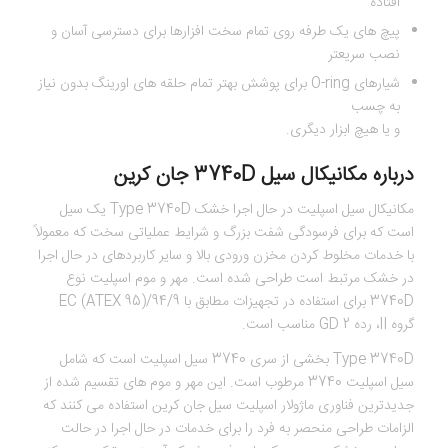
افتاده
پیچ های یک طرفه روی تمام سخت افزارها برای دسترسی آسان و
نصب سریعتر
شیارهای O-ring برای پوشش بهتر تمام حلقه های اورینگ بدون نیاز
به چسب
و یا هیچ ابزار دیگری.
درباره مکانیکال سیل 3740D جان کرین
مکانیکال سیل اسپلیت در حال اجرا خشک Type 3740D یک سیل
است که برای فرسودگی شفت بزرگ و شرایط عملیاتی سخت که معمولاً
با خدمات مخلوط کردن مخزن ورودی بالا و سایر کاربردهای در حال اجرا
در خشک مرتبط است طراحی شده است. مهر و موم اسپلیت نوع
3740D برای استفاده در تجهیزات مطابق با 94/9/EC (ATEX 95)
گروه II، رده 2 GD مناسب است.
Type 3740D بخشی از سری 3740 سیل اسپلیت است که شامل
سیل اسپلیت 3740 مرطوب است. این مهر و موم های تقسیم شده از
جدیدترین فناوری ماژولار اسپلیت سیل جان کرین استفاده می کنند که
الزامات طراحی منحصر به فرد را برای خدمات در حال اجرا در حالت