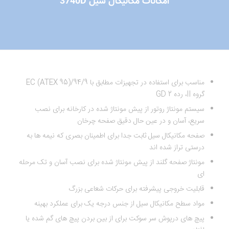
امکانات مکانیکال سیل 3740D
مناسب برای استفاده در تجهیزات مطابق با 94/9/EC (ATEX 95)
گروه II، رده 2 GD
سیستم مونتاژ روتور از پیش مونتاژ شده در کارخانه برای نصب
سریع، آسان و در عین حال دقیق صفحه چرخان
صفحه مکانیکال سیل ثابت جدا برای اطمینان بصری که نیمه ها به
درستی تراز شده اند
مونتاژ صفحه گلند از پیش مونتاژ شده برای نصب آسان و تک مرحله
ای
قابلیت خروجی پیشرفته برای حرکات شعاعی بزرگ
مواد سطح مکانیکال سیل از جنس درجه یک برای عملکرد بهینه
پیچ های درپوش سر سوکت برای از بین بردن پیچ های گم شده یا