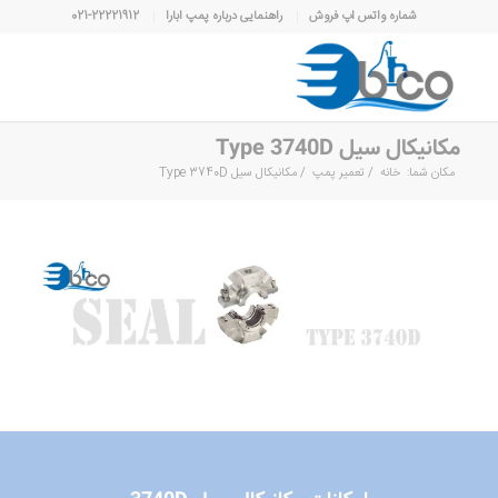
شماره واتس اپ فروش
راهنمایی درباره پمپ ابارا
021-22221912
مکانیکال سیل Type 3740D
مکان شما:
خانه
/
تعمیر پمپ
/
مکانیکال سیل Type 3740D