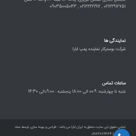
02122912751 , 02122221912 , 09035005043
نمایندگی ها
شرکت بوسترکار نماینده پمپ ابارا
ساعات تماس
شنبه تا چهارشنبه: 00:9 الی 18:00 پنجشنبه : 9:00دالی 14:30
تمامی حقوق این سایت متعلق به ایران ابارا می باشد - طراحی و بهینه سازی توسط عماد
معصومی | 09126789434