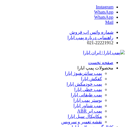
Instagram
WhatsApp
WhatsApp
Mail
شماره واتس اپ فروش
راهنمایی درباره پمپ ابارا
021-22221912
صفحه نخست
محصولات پمپ ابارا
پمپ سانتریفیوژ ابارا
کفکش ابارا
پمپ خودمکش ابارا
پمپ خطی ابارا
پمپ طبقاتی ابارا
بوستر پمپ ابارا
پمپ شناور ابارا
پمپ ابر ABR
مکانیکال سیل ابارا
نقشه تعمیر و سرویس