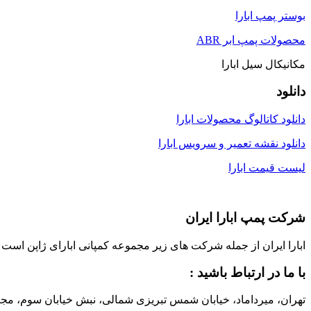
بوستر پمپ ابارا
محصولات پمپ ابر ABR
مکانیکال سیل ابارا
دانلود
دانلود کاتالوگ محصولات ابارا
دانلود نقشه تعمیر و سرویس ابارا
لیست قیمت ابارا
شرکت پمپ ابارا ایران
ابارا ایران از جمله شرکت های زیر مجموعه کمپانی ابارای ژاپن است که با مشارکت ابارای ژاپن، در سال 1373 در ایران ت
با ما در ارتباط باشید :
تهران، میرداماد، خیابان شمس تبریزی شمالی، نبش خیابان سوم، مجتمع تجاری شمس تبریزی، پلاک 14، طبقه 4 ، واحد 4