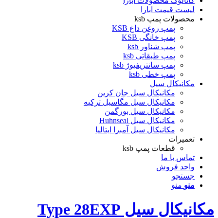
کاتالوگ محصولات ابارا
لیست قیمت ابارا
محصولات پمپ ksb
پمپ روغن داغ KSB
پمپ خانگی KSB
پمپ شناور ksb
پمپ طبقاتی ksb
پمپ سانتریفیوژ ksb
پمپ خطی ksb
مکانیکال سیل
مکانیکال سیل جان کرین
مکانیکال سیل مگاسیل ترکیه
مکانیکال سیل بورگمن
مکانیکال سیل Huhnseal
مکانیکال سیل آمبرا ایتالیا
تعمیرات
قطعات پمپ ksb
تماس با ما
واحد فروش
جستجو
منو
منو
مکانیکال سیل Type 28EXP