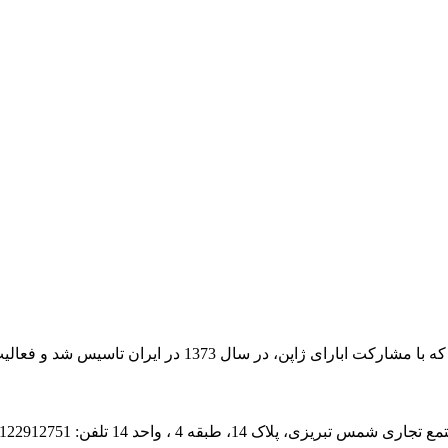
اسیس شد و فعالیت خود را از سال 1380 به صورت عملی اغاز کرد.
1 تلفن: 02122912751 , 02122221912 , 09035005043