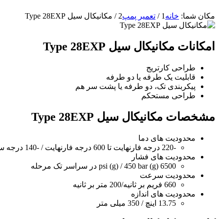
مکان شما:
خانه
1
/
تعمیر پمپ
2
/
مکانیکال سیل Type 28EXP
امکانات مکانیکال سیل Type 28EXP
طراحی کارتریج
قابلیت یک طرفه یا دو طرفه
پیکربندی تک، دو طرفه یا پشت سر هم
طراحی مستحکم
مشخصات مکانیکال سیل Type 28EXP
محدودیت های دما
-220 درجه فارنهایت تا 600 درجه فارنهایت / -140 درجه سانتیگراد تا 315 درجه سانتیگراد، بسته به شرایط کلی کار
محدودیت های فشار
6500 psi (g) / 450 bar (g) در سراسر تک مرحله
محدودیت سرعت
660 فریم بر ثانیه/200 متر بر ثانیه
محدودیت های اندازه
13.75 اینچ / 350 میلی متر