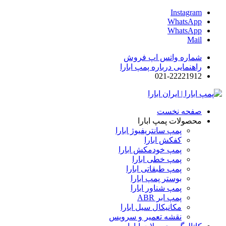
Instagram
WhatsApp
WhatsApp
Mail
شماره واتس اپ فروش
راهنمایی درباره پمپ ابارا
021-22221912
صفحه نخست
محصولات پمپ ابارا
پمپ سانتریفیوژ ابارا
کفکش ابارا
پمپ خودمکش ابارا
پمپ خطی ابارا
پمپ طبقاتی ابارا
بوستر پمپ ابارا
پمپ شناور ابارا
پمپ ابر ABR
مکانیکال سیل ابارا
نقشه تعمیر و سرویس