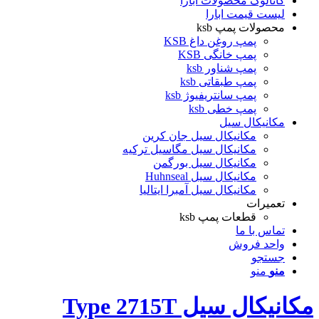
کاتالوگ محصولات ابارا
لیست قیمت ابارا
محصولات پمپ ksb
پمپ روغن داغ KSB
پمپ خانگی KSB
پمپ شناور ksb
پمپ طبقاتی ksb
پمپ سانتریفیوژ ksb
پمپ خطی ksb
مکانیکال سیل
مکانیکال سیل جان کرین
مکانیکال سیل مگاسیل ترکیه
مکانیکال سیل بورگمن
مکانیکال سیل Huhnseal
مکانیکال سیل آمبرا ایتالیا
تعمیرات
قطعات پمپ ksb
تماس با ما
واحد فروش
جستجو
منو
منو
مکانیکال سیل Type 2715T