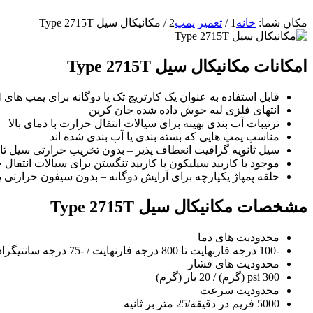
مکان شما:
خانه
1
/
تعمیر پمپ
2
/
مکانیکال سیل Type 2715T
امکانات مکانیکال سیل Type 2715T
قابل استفاده به عنوان یک کارتریج تک یا دوگانه برای پمپ های Dean Bros. R434, R454, R484
انتهای فلزی لبه جوش داده شده جان کرین
ترتیبات آب بندی بهینه برای سیالات انتقال حرارت با دمای بالا
مناسب پمپ هایی که بسته بندی یا آب بندی شده اند
سیل ثانویه گرافیت انعطاف پذیر – بدون تخریب حرارتی سیل ثان
موجود با کاربید سیلیکون یا کاربید تنگستن برای سیالات انتقال
حلقه پمپاژ یکپارچه برای آرایش دوگانه – بدون سیفون حرارتی
مشخصات مکانیکال سیل Type 2715T
محدودیت های دما
-100 درجه فارنهایت تا 800 درجه فارنهایت / -75 درجه سانتیگراد تا 425 درجه سانتیگراد
محدودیت های فشار
300 psi (گرم) / 20 بار (گرم)
محدودیت سرعت
5000 فریم در دقیقه/25 متر بر ثانیه