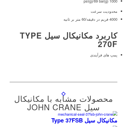
1000 psi(g)/69 bar(g)
محدودیت سرعت
4000 فریم در دقیقه/60 متر بر ثانیه
کاربرد مکانیکال سیل TYPE
270F
پمپ های فرآیندی
محصولات مشابه با مکانیکال
سیل JOHN CRANE
مکانیکال سیل Type 37FSB