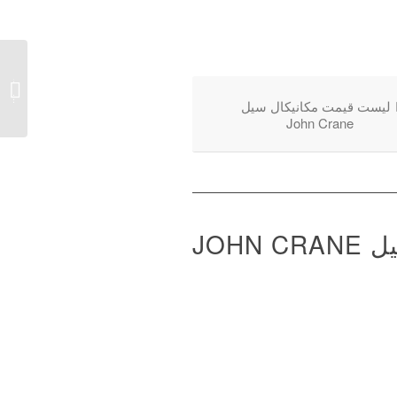
20/20R
لیست قیمت مکانیکال سیل
John Crane
JOH