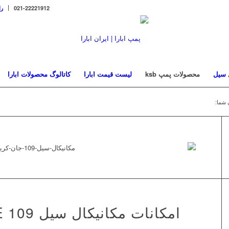
021-22221912
را
 سیل
محصولات پمپ ksb
لیست قیمت ابارا
کاتالوگ محصولات ابارا
 شما:
امکانات مکانیکال سیل TYPE 109 جان کرین