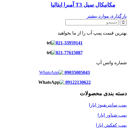
مکانیکال سیل T3 آمبرا ایتالیا
بارگذاری موارد بیشتر
بهترین قیمت پمپ آب را از ما بخواهید
021-33959141
021-77615087
شماره واتس آپ
09035005043
09122130622
دسته بندی محصولات
پمپ سانتریفیوژ ابارا
پمپ شناور ابارا
پمپ کفکش ابارا