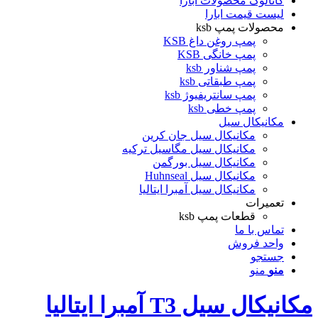
کاتالوگ محصولات ابارا
لیست قیمت ابارا
محصولات پمپ ksb
پمپ روغن داغ KSB
پمپ خانگی KSB
پمپ شناور ksb
پمپ طبقاتی ksb
پمپ سانتریفیوژ ksb
پمپ خطی ksb
مکانیکال سیل
مکانیکال سیل جان کرین
مکانیکال سیل مگاسیل ترکیه
مکانیکال سیل بورگمن
مکانیکال سیل Huhnseal
مکانیکال سیل آمبرا ایتالیا
تعمیرات
قطعات پمپ ksb
تماس با ما
واحد فروش
جستجو
منو
منو
مکانیکال سیل T3 آمبرا ایتالیا