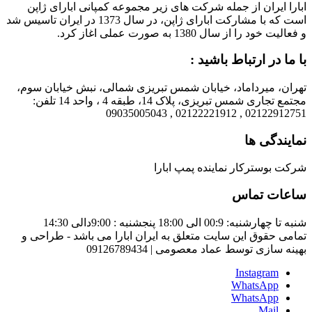
ابارا ایران از جمله شرکت های زیر مجموعه کمپانی ابارای ژاپن
است که با مشارکت ابارای ژاپن، در سال 1373 در ایران تاسیس شد
و فعالیت خود را از سال 1380 به صورت عملی اغاز کرد.
با ما در ارتباط باشید :
تهران، میرداماد، خیابان شمس تبریزی شمالی، نبش خیابان سوم،
مجتمع تجاری شمس تبریزی، پلاک 14، طبقه 4 ، واحد 14 تلفن:
02122912751 , 02122221912 , 09035005043
نمایندگی ها
شرکت بوسترکار نماینده پمپ ابارا
ساعات تماس
شنبه تا چهارشنبه: 00:9 الی 18:00 پنجشنبه : 9:00دالی 14:30
تمامی حقوق این سایت متعلق به ایران ابارا می باشد - طراحی و
بهینه سازی توسط عماد معصومی | 09126789434
Instagram
WhatsApp
WhatsApp
Mail