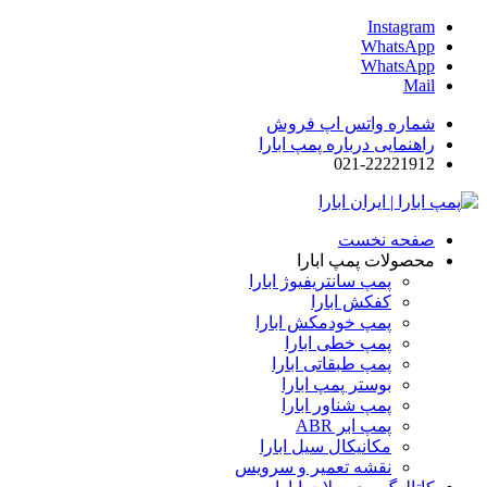
Instagram
WhatsApp
WhatsApp
Mail
شماره واتس اپ فروش
راهنمایی درباره پمپ ابارا
021-22221912
صفحه نخست
محصولات پمپ ابارا
پمپ سانتریفیوژ ابارا
کفکش ابارا
پمپ خودمکش ابارا
پمپ خطی ابارا
پمپ طبقاتی ابارا
بوستر پمپ ابارا
پمپ شناور ابارا
پمپ ابر ABR
مکانیکال سیل ابارا
نقشه تعمیر و سرویس