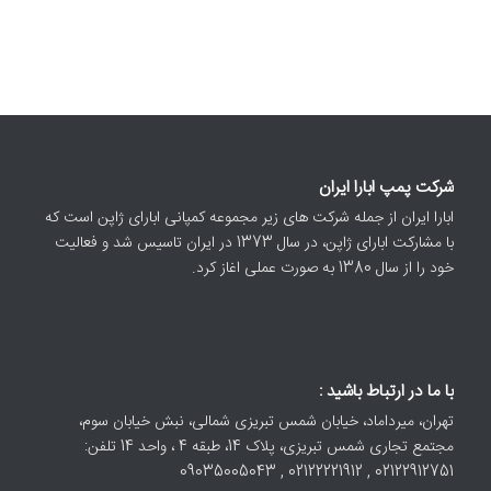
شرکت پمپ ابارا ایران
ابارا ایران از جمله شرکت های زیر مجموعه کمپانی ابارای ژاپن است که
با مشارکت ابارای ژاپن، در سال 1373 در ایران تاسیس شد و فعالیت
خود را از سال 1380 به صورت عملی اغاز کرد.
با ما در ارتباط باشید :
تهران، میرداماد، خیابان شمس تبریزی شمالی، نبش خیابان سوم،
مجتمع تجاری شمس تبریزی، پلاک 14، طبقه 4 ، واحد 14 تلفن:
02122912751 , 02122221912 , 09035005043