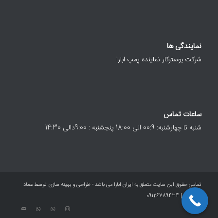
نمایندگی ها
شرکت بوسترکار نماینده پمپ ابارا
ساعات تماس
شنبه تا چهارشنبه: 00:9 الی 18:00 پنجشنبه : 9:00دالی 14:30
تمامی حقوق این سایت متعلق به ایران ابارا می باشد - طراحی و بهینه سازی توسط عماد
معصومی | 09126789434