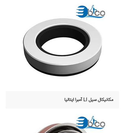
مکانیکال سیل LI آمبرا ایتالیا