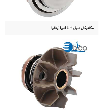
مکانیکال سیل UH آمبرا ایتالیا