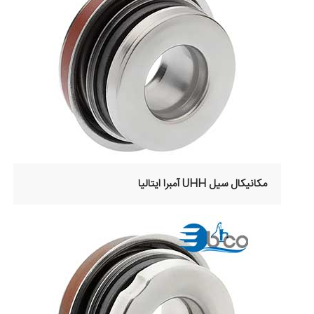
مکانیکال سیل UHH آمبرا ایتالیا