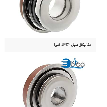
مکانیکال سیل UPD2 آمبرا