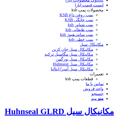
کاتالوگ محصولات ابارا
لیست قیمت ابارا
محصولات پمپ ksb
پمپ روغن داغ KSB
پمپ خانگی KSB
پمپ شناور ksb
پمپ طبقاتی ksb
پمپ سانتریفیوژ ksb
پمپ خطی ksb
مکانیکال سیل
مکانیکال سیل جان کرین
مکانیکال سیل مگاسیل ترکیه
مکانیکال سیل بورگمن
مکانیکال سیل Huhnseal
مکانیکال سیل آمبرا ایتالیا
تعمیرات
قطعات پمپ ksb
تماس با ما
واحد فروش
جستجو
منو
منو
مکانیکال سیل Huhnseal GLRD