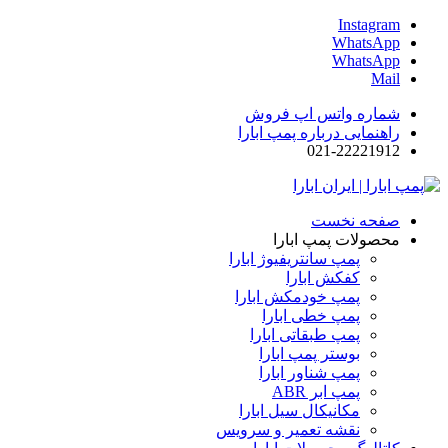
Instagram
WhatsApp
WhatsApp
Mail
شماره واتس اپ فروش
راهنمایی درباره پمپ ابارا
021-22221912
صفحه نخست
محصولات پمپ ابارا
پمپ سانتریفیوژ ابارا
کفکش ابارا
پمپ خودمکش ابارا
پمپ خطی ابارا
پمپ طبقاتی ابارا
بوستر پمپ ابارا
پمپ شناور ابارا
پمپ ابر ABR
مکانیکال سیل ابارا
نقشه تعمیر و سرویس