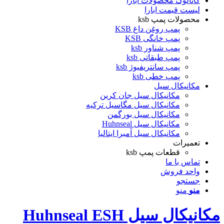
کاتالوگ محصولات ابارا
لیست قیمت ابارا
محصولات پمپ ksb
پمپ روغن داغ KSB
پمپ خانگی KSB
پمپ شناور ksb
پمپ طبقاتی ksb
پمپ سانتریفیوژ ksb
پمپ خطی ksb
مکانیکال سیل
مکانیکال سیل جان کرین
مکانیکال سیل مگاسیل ترکیه
مکانیکال سیل بورگمن
مکانیکال سیل Huhnseal
مکانیکال سیل آمبرا ایتالیا
تعمیرات
قطعات پمپ ksb
تماس با ما
واحد فروش
جستجو
منو
منو
مکانیکال سیل Huhnseal ESH