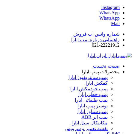
Instagram
WhatsApp
WhatsApp
Mail
شماره واتس اپ فروش
راهنمایی درباره پمپ ابارا
021-22221912
صفحه نخست
محصولات پمپ ابارا
پمپ سانتریفیوژ ابارا
کفکش ابارا
پمپ خودمکش ابارا
پمپ خطی ابارا
پمپ طبقاتی ابارا
بوستر پمپ ابارا
پمپ شناور ابارا
پمپ ابر ABR
مکانیکال سیل ابارا
نقشه تعمیر و سرویس