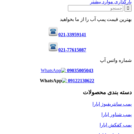
بارگذاری موارد بیشتر
بهترین قیمت پمپ آب را از ما بخواهید
021-33959141
021-77615087
شماره واتس آپ
09035005043
09122130622
دسته بندی محصولات
پمپ سانتریفیوژ ابارا
پمپ شناور ابارا
پمپ کفکش ابارا