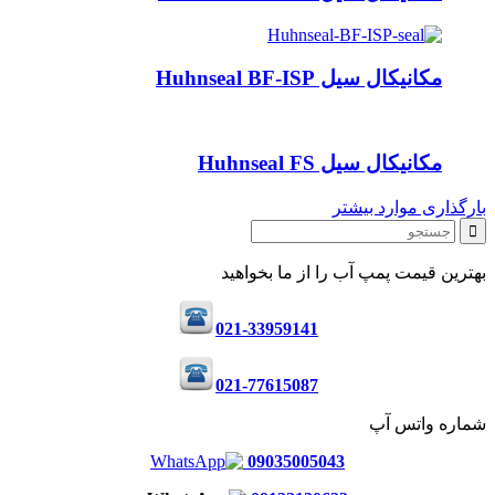
مکانیکال سیل Huhnseal BF-ISP
مکانیکال سیل Huhnseal FS
بارگذاری موارد بیشتر
بهترین قیمت پمپ آب را از ما بخواهید
021-33959141
021-77615087
شماره واتس آپ
09035005043