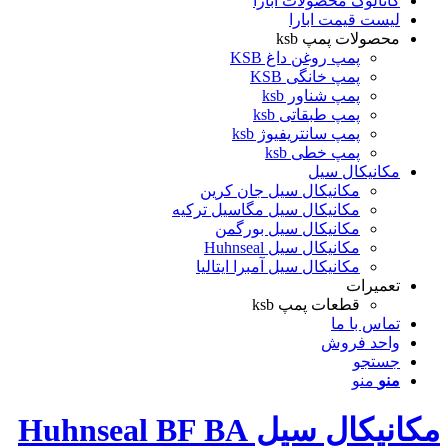
کاتالوگ محصولات ابارا
لیست قیمت ابارا
محصولات پمپ ksb
پمپ روغن داغ KSB
پمپ خانگی KSB
پمپ شناور ksb
پمپ طبقاتی ksb
پمپ سانتریفیوژ ksb
پمپ خطی ksb
مکانیکال سیل
مکانیکال سیل جان کرین
مکانیکال سیل مگاسیل ترکیه
مکانیکال سیل بورگمن
مکانیکال سیل Huhnseal
مکانیکال سیل آمبرا ایتالیا
تعمیرات
قطعات پمپ ksb
تماس با ما
واحد فروش
جستجو
منو
منو
مکانیکال سیل Huhnseal BF BA