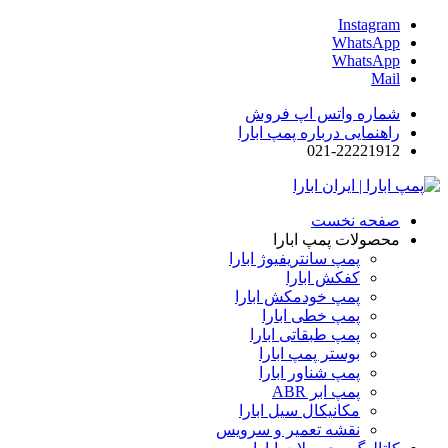
Instagram
WhatsApp
WhatsApp
Mail
شماره واتس اپ فروش
راهنمایی درباره پمپ ابارا
021-22221912
صفحه نخست
محصولات پمپ ابارا
پمپ سانتریفیوژ ابارا
کفکش ابارا
پمپ خودمکش ابارا
پمپ خطی ابارا
پمپ طبقاتی ابارا
بوستر پمپ ابارا
پمپ شناور ابارا
پمپ ابر ABR
مکانیکال سیل ابارا
نقشه تعمیر و سرویس