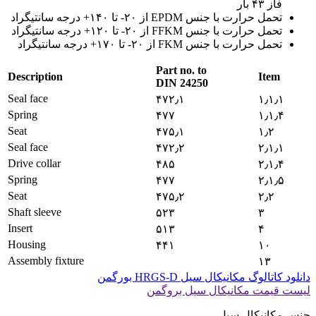
فاز ۴۳ بار
تحمل حرارت با جنس EPDM از ۲۰- تا ۱۴۰+ درجه سانتیگراد
تحمل حرارت با جنس FFKM از ۲۰- تا ۱۲۰+ درجه سانتیگراد
تحمل حرارت با جنس FKM از ۲۰- تا ۱۷۰+ درجه سانتیگراد
Part no. to
Description
Item
DIN 24250
Seal face
۴۷۲٫۱
۱٫۱٫۱
Spring
۴۷۷
۱٫۱٫۴
Seat
۴۷۵٫۱
۱٫۲
Seal face
۴۷۲٫۲
۲٫۱٫۱
Drive collar
۴۸۵
۲٫۱٫۴
Spring
۴۷۷
۲٫۱٫۵
Seat
۴۷۵٫۲
۲٫۲
Shaft sleeve
۵۲۳
۳
Insert
۵۱۳
۴
Housing
۴۴۱
۱۰
Assembly fixture
۱۳
دانلود کاتالوگ مکانیکال سیل HRGS-D بورگمن
لیست قیمت مکانیکال سیل بروگمن
جنس مکانیکال سیل