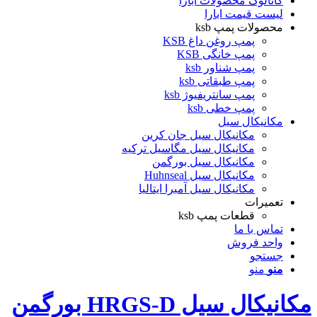
کاتالوگ محصولات ابارا
لیست قیمت ابارا
محصولات پمپ ksb
پمپ روغن داغ KSB
پمپ خانگی KSB
پمپ شناور ksb
پمپ طبقاتی ksb
پمپ سانتریفیوژ ksb
پمپ خطی ksb
مکانیکال سیل
مکانیکال سیل جان کرین
مکانیکال سیل مگاسیل ترکیه
مکانیکال سیل بورگمن
مکانیکال سیل Huhnseal
مکانیکال سیل آمبرا ایتالیا
تعمیرات
قطعات پمپ ksb
تماس با ما
واحد فروش
جستجو
منو
منو
مکانیکال سیل HRGS-D بورگمن