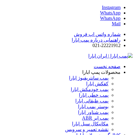
Instagram
WhatsApp
WhatsApp
Mail
شماره واتس اپ فروش
راهنمایی درباره پمپ ابارا
021-22221912
صفحه نخست
محصولات پمپ ابارا
پمپ سانتریفیوژ ابارا
کفکش ابارا
پمپ خودمکش ابارا
پمپ خطی ابارا
پمپ طبقاتی ابارا
بوستر پمپ ابارا
پمپ شناور ابارا
پمپ ابر ABR
مکانیکال سیل ابارا
نقشه تعمیر و سرویس