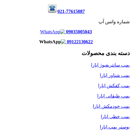
021-77615087
شماره واتس آپ
09035005043
09122130622
دسته بندی محصولات
پمپ سانتریفیوژ ابارا
پمپ شناور ابارا
پمپ کفکش ابارا
پمپ طبقاتی ابارا
پمپ خودمکش ابارا
پمپ خطی ابارا
بوستر پمپ ابارا