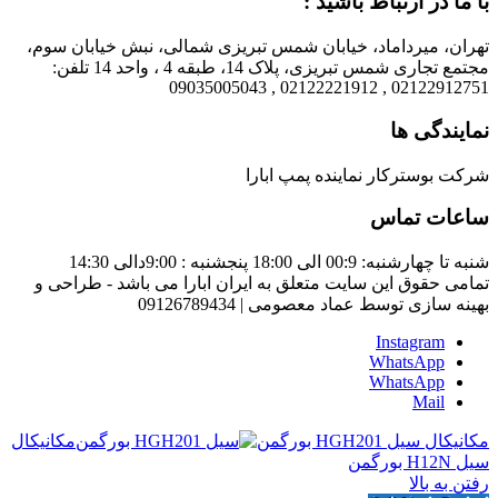
با ما در ارتباط باشید :
تهران، میرداماد، خیابان شمس تبریزی شمالی، نبش خیابان سوم،
مجتمع تجاری شمس تبریزی، پلاک 14، طبقه 4 ، واحد 14 تلفن:
02122912751 , 02122221912 , 09035005043
نمایندگی ها
شرکت بوسترکار نماینده پمپ ابارا
ساعات تماس
شنبه تا چهارشنبه: 00:9 الی 18:00 پنجشنبه : 9:00دالی 14:30
تمامی حقوق این سایت متعلق به ایران ابارا می باشد - طراحی و
بهینه سازی توسط عماد معصومی | 09126789434
Instagram
WhatsApp
WhatsApp
Mail
مکانیکال سیل HGH201 بورگمن
مکانیکال
سیل H12N بورگمن
رفتن به بالا