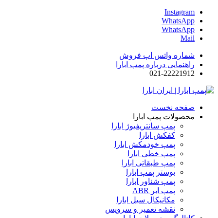
Instagram
WhatsApp
WhatsApp
Mail
شماره واتس اپ فروش
راهنمایی درباره پمپ ابارا
021-22221912
صفحه نخست
محصولات پمپ ابارا
پمپ سانتریفیوژ ابارا
کفکش ابارا
پمپ خودمکش ابارا
پمپ خطی ابارا
پمپ طبقاتی ابارا
بوستر پمپ ابارا
پمپ شناور ابارا
پمپ ابر ABR
مکانیکال سیل ابارا
نقشه تعمیر و سرویس