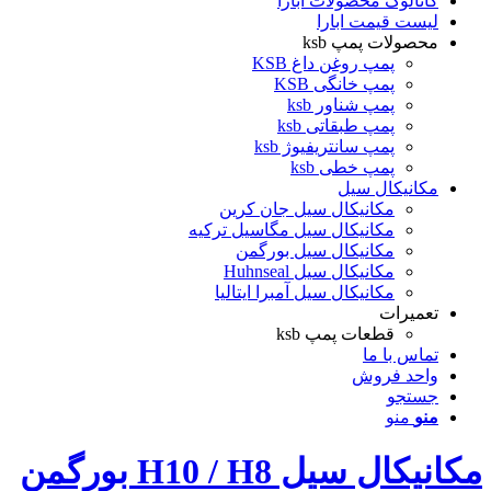
کاتالوگ محصولات ابارا
لیست قیمت ابارا
محصولات پمپ ksb
پمپ روغن داغ KSB
پمپ خانگی KSB
پمپ شناور ksb
پمپ طبقاتی ksb
پمپ سانتریفیوژ ksb
پمپ خطی ksb
مکانیکال سیل
مکانیکال سیل جان کرین
مکانیکال سیل مگاسیل ترکیه
مکانیکال سیل بورگمن
مکانیکال سیل Huhnseal
مکانیکال سیل آمبرا ایتالیا
تعمیرات
قطعات پمپ ksb
تماس با ما
واحد فروش
جستجو
منو
منو
مکانیکال سیل H10 / H8 بورگمن