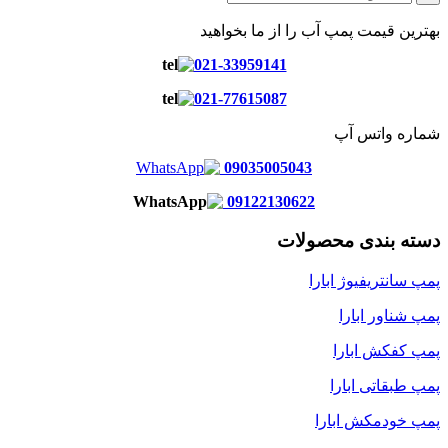
بهترین قیمت پمپ آب را از ما بخواهید
021-33959141
021-77615087
شماره واتس آپ
09035005043
09122130622
دسته بندی محصولات
پمپ سانتریفیوژ ابارا
پمپ شناور ابارا
پمپ کفکش ابارا
پمپ طبقاتی ابارا
پمپ خودمکش ابارا