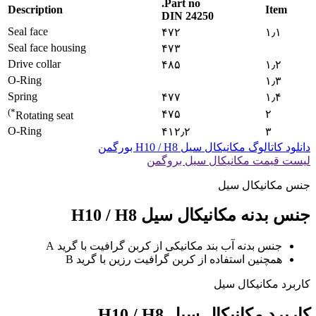
Part no.
Description
Item
DIN 24250
Seal face
۴۷۲
۱٫۱
Seal face housing
۴۷۳
Drive collar
۴۸۵
۱٫۲
O-Ring
۱٫۳
Spring
۴۷۷
۱٫۴
*)
۴۷۵
۲
Rotating seat
O-Ring
۴۱۲٫۲
۳
دانلود کاتالوگ مکانیکال سیل H10 / H8 بورگمن
لیست قیمت مکانیکال سیل بروگمن
جنس مکانیکال سیل
جنس بدنه مکانیکال سیل H10 / H8
جنس بدنه آب بند مکانیکی از کربن گرافیت با گرید A
همچنین استفاده از کربن گرافیت رزین با گرید B
کاربرد مکانیکال سیل
کاربرد مکانیکال سیل H10 / H8