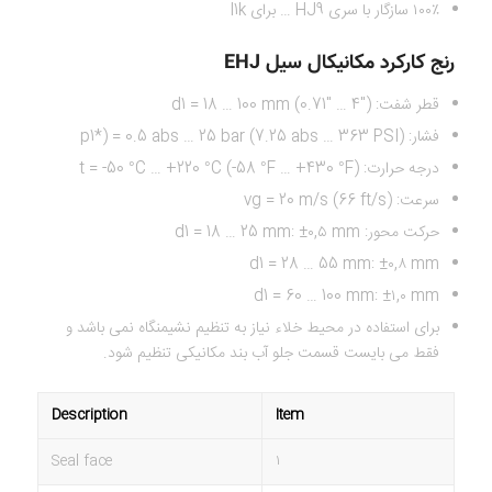
۱۰۰٪ سازگار با سری HJ9 … برای l1k
رنج کارکرد مکانیکال سیل EHJ
قطر شفت: d1 = 18 … 100 mm (0.71″ … 4″)
فشار: p1*) = 0.5 abs … 25 bar (7.25 abs … 363 PSI)
درجه حرارت: t = -50 °C … +220 °C (-58 °F … +430 °F)
سرعت: vg = 20 m/s (66 ft/s)
حرکت محور: d1 = 18 … 25 mm: ±۰,۵ mm
d1 = 28 … 55 mm: ±۰,۸ mm
d1 = 60 … 100 mm: ±۱,۰ mm
برای استفاده در محیط خلاء نیاز به تنظیم نشیمنگاه نمی باشد و
فقط می بایست قسمت جلو آب بند مکانیکی تنظیم شود.
Description
Item
Seal face
۱