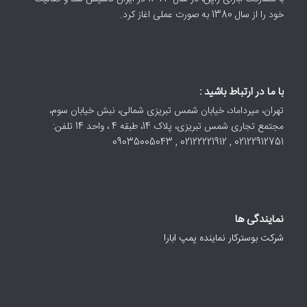
خود را از سال 1380 به صورت عملی اغاز کرد.
با ما در ارتباط باشید :
تهران، میرداماد، خیابان شمس تبریزی شمالی، نبش خیابان سوم،
مجتمع تجاری شمس تبریزی، پلاک 14، طبقه 4 ، واحد 14 تلفن:
02122912751 , 02122221912 , 09035005043
نمایندگی ها
شرکت بوسترکار نماینده پمپ ابارا