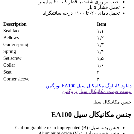
نصب بر روی شفت با قطر ۸ تا ۲۰ میلیمتر
تحمل فشار ۵ بار
تحمل دمای ۲۰- تا ۱۰۰+ درجه سانتیگراد
Description
Item
Seal face
۱٫۱
Bellows
۱٫۲
Garter spring
۱٫۳
Spring
۱٫۴
Set screw
۱٫۵
Collar
۱٫۶
Seat
۲
Corner sleeve
۳
دانلود کاتالوگ مکانیکال سیل EA100 بورگمن
لیست قیمت مکانیکال سیل بروگمن
جنس مکانیکال سیل
جنس مکانیکال سیل EA100
جنس بدنه سیل: Carbon graphite resin impregnated (B)
جنس قسمت پایینی: Aluminium oxide (V)