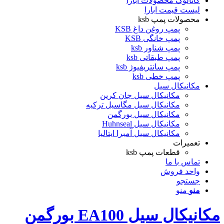
کاتالوگ محصولات ابارا
لیست قیمت ابارا
محصولات پمپ ksb
پمپ روغن داغ KSB
پمپ خانگی KSB
پمپ شناور ksb
پمپ طبقاتی ksb
پمپ سانتریفیوژ ksb
پمپ خطی ksb
مکانیکال سیل
مکانیکال سیل جان کرین
مکانیکال سیل مگاسیل ترکیه
مکانیکال سیل بورگمن
مکانیکال سیل Huhnseal
مکانیکال سیل آمبرا ایتالیا
تعمیرات
قطعات پمپ ksb
تماس با ما
واحد فروش
جستجو
منو
منو
مکانیکال سیل EA100 بورگمن