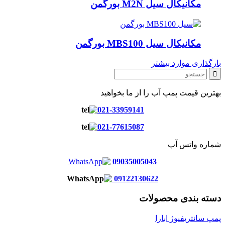
مکانیکال سیل M2N بورگمن
مکانیکال سیل MBS100 بورگمن
بارگذاری موارد بیشتر
بهترین قیمت پمپ آب را از ما بخواهید
021-33959141
021-77615087
شماره واتس آپ
09035005043
09122130622
دسته بندی محصولات
پمپ سانتریفیوژ ابارا