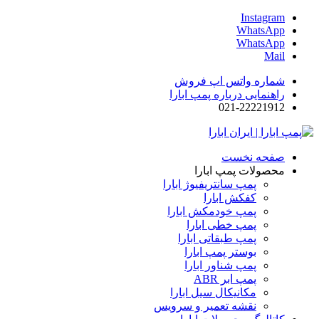
Instagram
WhatsApp
WhatsApp
Mail
شماره واتس اپ فروش
راهنمایی درباره پمپ ابارا
021-22221912
صفحه نخست
محصولات پمپ ابارا
پمپ سانتریفیوژ ابارا
کفکش ابارا
پمپ خودمکش ابارا
پمپ خطی ابارا
پمپ طبقاتی ابارا
بوستر پمپ ابارا
پمپ شناور ابارا
پمپ ابر ABR
مکانیکال سیل ابارا
نقشه تعمیر و سرویس