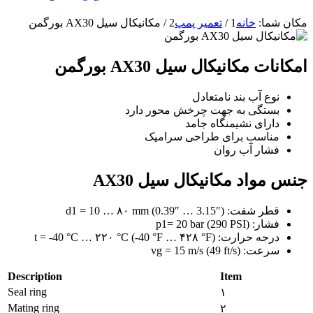
مکان شما:
خانه
1
/
تعمیر پمپ
2
/
مکانیکال سیل AX30 بورگمن
امکانات مکانیکال سیل AX30 بورگمن
نوع آب بند نامتعادل
بستگی به جهت چرخش محور دارد
دارای نشیمنگاه جامد
مناسب برای طراحی سرامیک
فشار آب روان
جنس مواد مکانیکال سیل AX30
قطر شفت: d1 = 10 … ۸۰ mm (0.39″ … 3.15″)
فشار: p1= 20 bar (290 PSI)
درجه حرارت: t = -40 °C … ۲۲۰ °C (-40 °F … ۴۲۸ °F)
سرعت: vg = 15 m/s (49 ft/s)
Description
Item
Seal ring
۱
Mating ring
۲