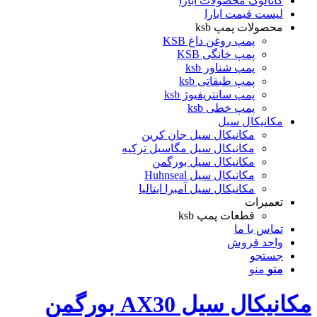
کاتالوگ محصولات ابارا
لیست قیمت ابارا
محصولات پمپ ksb
پمپ روغن داغ KSB
پمپ خانگی KSB
پمپ شناور ksb
پمپ طبقاتی ksb
پمپ سانتریفیوژ ksb
پمپ خطی ksb
مکانیکال سیل
مکانیکال سیل جان کرین
مکانیکال سیل مگاسیل ترکیه
مکانیکال سیل بورگمن
مکانیکال سیل Huhnseal
مکانیکال سیل آمبرا ایتالیا
تعمیرات
قطعات پمپ ksb
تماس با ما
واحد فروش
جستجو
منو
منو
مکانیکال سیل AX30 بورگمن