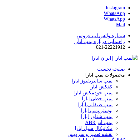
Instagram
WhatsApp
WhatsApp
Mail
شماره واتس اپ فروش
راهنمایی درباره پمپ ابارا
021-22221912
صفحه نخست
محصولات پمپ ابارا
پمپ سانتریفیوژ ابارا
کفکش ابارا
پمپ خودمکش ابارا
پمپ خطی ابارا
پمپ طبقاتی ابارا
بوستر پمپ ابارا
پمپ شناور ابارا
پمپ ابر ABR
مکانیکال سیل ابارا
نقشه تعمیر و سرویس