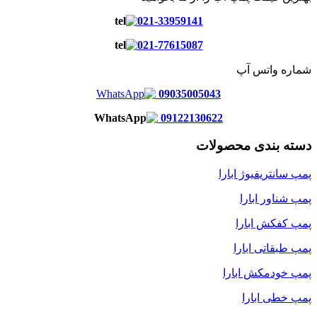
021-33959141
021-77615087
شماره واتس آپ
09035005043
09122130622
دسته بندی محصولات
پمپ سانتریفیوژ ابارا
پمپ شناور ابارا
پمپ کفکش ابارا
پمپ طبقاتی ابارا
پمپ خودمکش ابارا
پمپ خطی ابارا