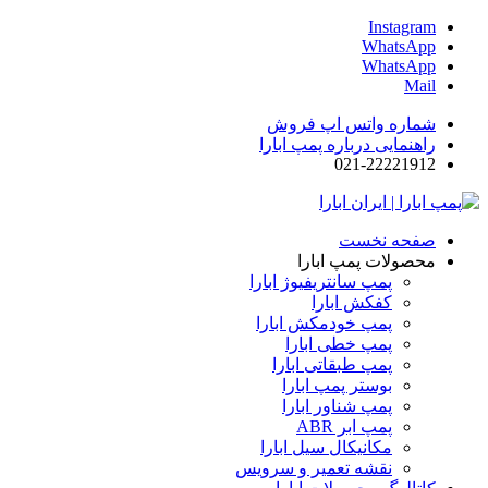
Instagram
WhatsApp
WhatsApp
Mail
شماره واتس اپ فروش
راهنمایی درباره پمپ ابارا
021-22221912
صفحه نخست
محصولات پمپ ابارا
پمپ سانتریفیوژ ابارا
کفکش ابارا
پمپ خودمکش ابارا
پمپ خطی ابارا
پمپ طبقاتی ابارا
بوستر پمپ ابارا
پمپ شناور ابارا
پمپ ابر ABR
مکانیکال سیل ابارا
نقشه تعمیر و سرویس