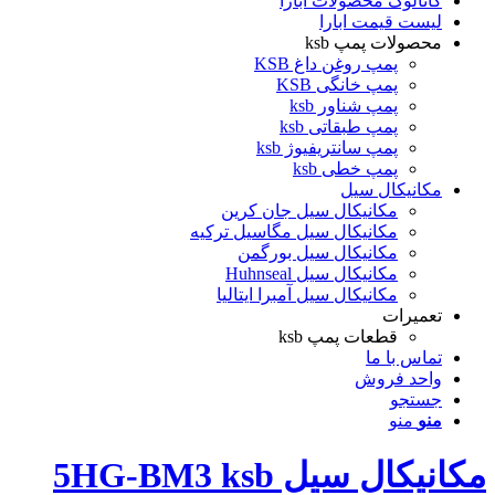
کاتالوگ محصولات ابارا
لیست قیمت ابارا
محصولات پمپ ksb
پمپ روغن داغ KSB
پمپ خانگی KSB
پمپ شناور ksb
پمپ طبقاتی ksb
پمپ سانتریفیوژ ksb
پمپ خطی ksb
مکانیکال سیل
مکانیکال سیل جان کرین
مکانیکال سیل مگاسیل ترکیه
مکانیکال سیل بورگمن
مکانیکال سیل Huhnseal
مکانیکال سیل آمبرا ایتالیا
تعمیرات
قطعات پمپ ksb
تماس با ما
واحد فروش
جستجو
منو
منو
مکانیکال سیل 5HG-BM3 ksb