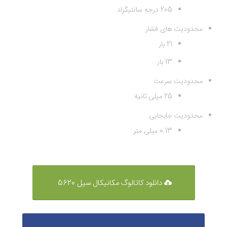
205 درجه سانتیگراد
محدودیت های فشار
21 بار
13 بار
محدودیت سرعت
25 میلی ثانیه
محدودیت جابجایی
0.13 میلی متر
دانلود کاتالوگ مکانیکال سیل 5620