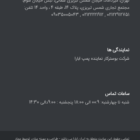
تهران، میرداماد، خیابان شمس تبریزی شمالی، نبش خیابان سوم،
مجتمع تجاری شمس تبریزی، پلاک 14، طبقه 4 ، واحد 14 تلفن:
02122912751 , 02122221912 , 09035005043
نمایندگی ها
شرکت بوسترکار نماینده پمپ ابارا
ساعات تماس
شنبه تا چهارشنبه: 00:9 الی 18:00 پنجشنبه : 9:00دالی 14:30
تمامی حقوق این سایت متعلق به ایران ابارا می باشد - طراحی و بهینه سازی توسط عماد