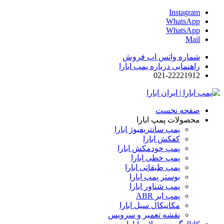
Instagram
WhatsApp
WhatsApp
Mail
شماره واتس اپ فروش
راهنمایی درباره پمپ ابارا
021-22221912
صفحه نخست
محصولات پمپ ابارا
پمپ سانتریفیوژ ابارا
کفکش ابارا
پمپ خودمکش ابارا
پمپ خطی ابارا
پمپ طبقاتی ابارا
بوستر پمپ ابارا
پمپ شناور ابارا
پمپ ابر ABR
مکانیکال سیل ابارا
نقشه تعمیر و سرویس