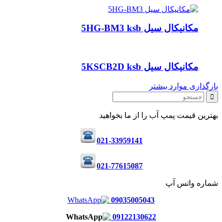
مکانیکال سیل 5HG-BM3 ksb
مکانیکال سیل 5KSCB2D ksb
بارگذاری موارد بیشتر
بهترین قیمت پمپ آب را از ما بخواهید
021-33959141
021-77615087
شماره واتس آپ
09035005043
09122130622