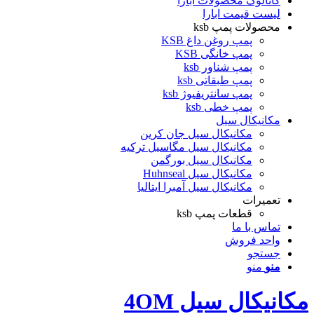
کاتالوگ محصولات ابارا
لیست قیمت ابارا
محصولات پمپ ksb
پمپ روغن داغ KSB
پمپ خانگی KSB
پمپ شناور ksb
پمپ طبقاتی ksb
پمپ سانتریفیوژ ksb
پمپ خطی ksb
مکانیکال سیل
مکانیکال سیل جان کرین
مکانیکال سیل مگاسیل ترکیه
مکانیکال سیل بورگمن
مکانیکال سیل Huhnseal
مکانیکال سیل آمبرا ایتالیا
تعمیرات
قطعات پمپ ksb
تماس با ما
واحد فروش
جستجو
منو
منو
مکانیکال سیل 4OM