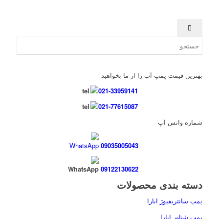
بهترین قیمت پمپ آب را از ما بخواهید
021-33959141
021-77615087
شماره واتس آپ
09035005043
09122130622
دسته بندی محصولات
پمپ سانتریفیوژ ابارا
پمپ شناور ابارا