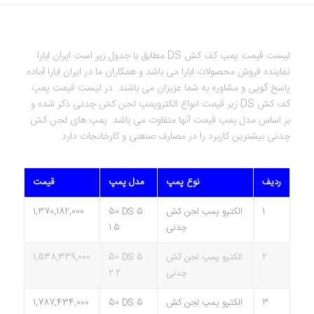
لیست قیمت پمپ کف کش DS مطابق با جدول زیر است ایران ابارا
نماینده فروش محصولات ابارا می باشد و همکاران ما در ایران ابارا آماده
پاسخ گویی و مشاوره به شما عزیزان می باشند. در لیست قیمت پمپ
کف کش DS زیر قیمت انواع الکتروپمپ لجن کش چدنی ذکر شده و
بر اساس مدل پمپ قیمت آنها متفاوت می باشد. پمپ های لجن کش
چدنی بیشترین کاربرد را در مصارف صنعتی و کارخانجات دارد.
ردیف
نوع پمپ
مدل پمپ
قیمت
1
الکترو پمپ لجن کش
50 DS 5
1,370,182,000
چدنی
1.5
2
الکترو پمپ لجن کش
50 DS 5
1,538,339,000
چدنی
2.2
3
الکترو پمپ لجن کش
50 DS 5
1,787,434,000