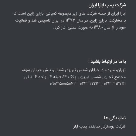
شرکت پمپ ابارا ایران
ابارا ایران از جمله شرکت های زیر مجموعه کمپانی ابارای ژاپن است که
با مشارکت ابارای ژاپن، در سال 1373 در ایران تاسیس شد و فعالیت
خود را از سال 1380 به صورت عملی اغاز کرد.
با ما در ارتباط باشید :
تهران، میرداماد، خیابان شمس تبریزی شمالی، نبش خیابان سوم،
مجتمع تجاری شمس تبریزی، پلاک 14، طبقه 4 ، واحد 14 تلفن:
02122912751 , 02122221912 , 09035005043
نمایندگی ها
شرکت بوسترکار نماینده پمپ ابارا