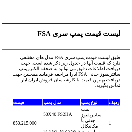
لیست قیمت پمپ سری FSA
طبق لیست قیمت پمپ سری FSA مدل های مختلفی
دارد که قیمت آنها در جدول زیر ذکر شده است. جهت
دریافت اطلاعات دقیق می توانید به صحفه الکتروپمپ
سانتریفیوژ چدنی FSA ابارا مراجعه فرمایید همچنین جهت
دریافت بهترین قیمت با کارشناسان فروش ایران ابار
تماس بگیرید.
ردیف
نوع پمپ
مدل پمپ
قیمت
پمپ
50X40 FS2HA
سانتریفیوژ
چدنی با
853,215,000
1
مکانیکال
سیل بدون
51.5/52.2/53.7/55.5