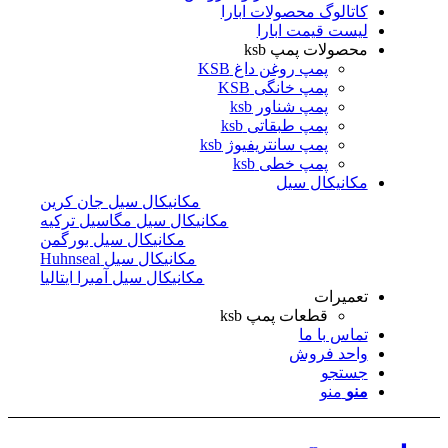
کاتالوگ محصولات ابارا
لیست قیمت ابارا
محصولات پمپ ksb
پمپ روغن داغ KSB
پمپ خانگی KSB
پمپ شناور ksb
پمپ طبقاتی ksb
پمپ سانتریفیوژ ksb
پمپ خطی ksb
مکانیکال سیل
مکانیکال سیل جان کرین
مکانیکال سیل مگاسیل ترکیه
مکانیکال سیل بورگمن
مکانیکال سیل Huhnseal
مکانیکال سیل آمبرا ایتالیا
تعمیرات
قطعات پمپ ksb
تماس با ما
واحد فروش
جستجو
منو
منو