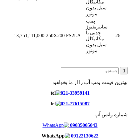
مکانیکال
سیل بدون
موتور
پمپ
سانتریفیوژ
چدنی با
13,751,111,000
250X200 FS2LA
26
مکانیکال
سیل بدون
موتور
بهترین قیمت پمپ آب را از ما بخواهید
021-33959141
021-77615087
شماره واتس آپ
09035005043
09122130622