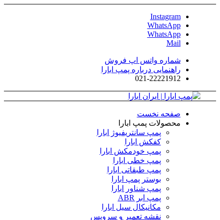
Instagram
WhatsApp
WhatsApp
Mail
شماره واتس اپ فروش
راهنمایی درباره پمپ ابارا
021-22221912
صفحه نخست
محصولات پمپ ابارا
پمپ سانتریفیوژ ابارا
کفکش ابارا
پمپ خودمکش ابارا
پمپ خطی ابارا
پمپ طبقاتی ابارا
بوستر پمپ ابارا
پمپ شناور ابارا
پمپ ابر ABR
مکانیکال سیل ابارا
نقشه تعمیر و سرویس