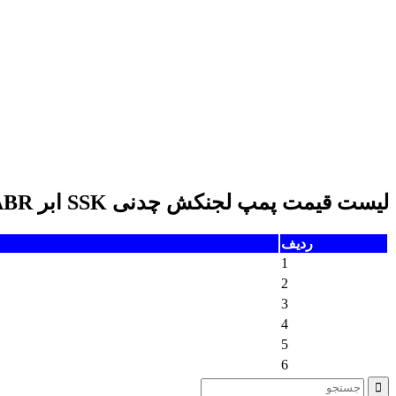
لیست قیمت پمپ لجنکش چدنی SSK ابر ABR
ردیف
1
2
3
4
5
6