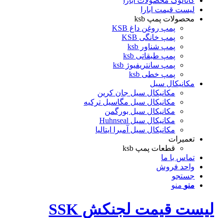
کاتالوگ محصولات ابارا
لیست قیمت ابارا
محصولات پمپ ksb
پمپ روغن داغ KSB
پمپ خانگی KSB
پمپ شناور ksb
پمپ طبقاتی ksb
پمپ سانتریفیوژ ksb
پمپ خطی ksb
مکانیکال سیل
مکانیکال سیل جان کرین
مکانیکال سیل مگاسیل ترکیه
مکانیکال سیل بورگمن
مکانیکال سیل Huhnseal
مکانیکال سیل آمبرا ایتالیا
تعمیرات
قطعات پمپ ksb
تماس با ما
واحد فروش
جستجو
منو
منو
لیست قیمت لجنکش SSK