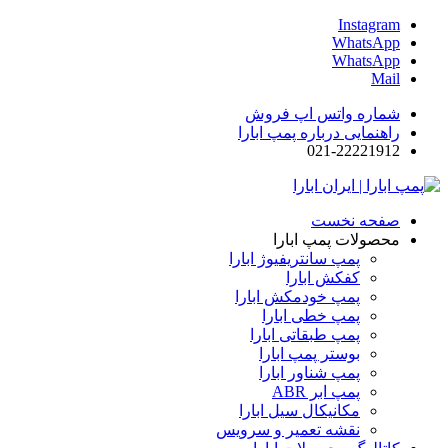
Instagram
WhatsApp
WhatsApp
Mail
شماره واتس اپ فروش
راهنمایی درباره پمپ ابارا
021-22221912
صفحه نخست
محصولات پمپ ابارا
پمپ سانتریفیوژ ابارا
کفکش ابارا
پمپ خودمکش ابارا
پمپ خطی ابارا
پمپ طبقاتی ابارا
بوستر پمپ ابارا
پمپ شناور ابارا
پمپ ابر ABR
مکانیکال سیل ابارا
نقشه تعمیر و سرویس