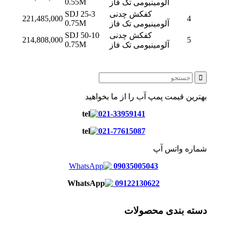
0.55M
آلومینیومی تک فاز
کفکش چدنی
SDJ 25-3
221,485,000
4
0.75M
آلومینیومی تک فاز
کفکش چدنی
SDJ 50-10
214,808,000
5
0.75M
آلومینیومی تک فاز
بهترین قیمت پمپ آب را از ما بخواهید
021-33959141
021-77615087
شماره واتس آپ
09035005043
09122130622
دسته بندی محصولات