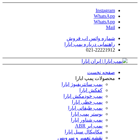
Instagram
WhatsApp
WhatsApp
Mail
شماره واتس اپ فروش
راهنمایی درباره پمپ ابارا
021-22221912
صفحه نخست
محصولات پمپ ابارا
پمپ سانتریفیوژ ابارا
کفکش ابارا
پمپ خودمکش ابارا
پمپ خطی ابارا
پمپ طبقاتی ابارا
بوستر پمپ ابارا
پمپ شناور ابارا
پمپ ابر ABR
مکانیکال سیل ابارا
نقشه تعمیر و سرویس