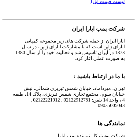
لیست قیمت ابارا
شرکت پمپ ابارا ایران
ابارا ایران از جمله شرکت های زیر مجموعه کمپانی
ابارای ژاپن است که با مشارکت ابارای ژاپن، در سال
1373 در ایران تاسیس شد و فعالیت خود را از سال 1380
به صورت عملی اغاز کرد.
با ما در ارتباط باشید :
تهران، میرداماد، خیابان شمس تبریزی شمالی، نبش
خیابان سوم، مجتمع تجاری شمس تبریزی، پلاک 14، طبقه
4 ، واحد 14 تلفن: 02122912751 , 02122221912 ,
09035005043
نمایندگی ها
شرکت بوسترکار نماینده پمپ ابارا