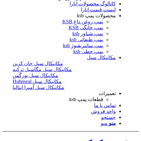
کاتالوگ محصولات ابارا
لیست قیمت ابارا
محصولات پمپ ksb
پمپ روغن داغ KSB
پمپ خانگی KSB
پمپ شناور ksb
پمپ طبقاتی ksb
پمپ سانتریفیوژ ksb
پمپ خطی ksb
مکانیکال سیل
مکانیکال سیل جان کرین
مکانیکال سیل مگاسیل ترکیه
مکانیکال سیل بورگمن
مکانیکال سیل Huhnseal
مکانیکال سیل آمبرا ایتالیا
تعمیرات
قطعات پمپ ksb
تماس با ما
واحد فروش
جستجو
منو
منو