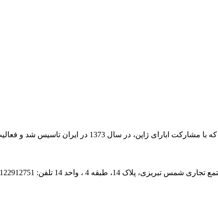
اسیس شد و فعالیت خود را از سال 1380 به صورت عملی اغاز کرد.
1 تلفن: 02122912751 , 02122221912 , 09035005043