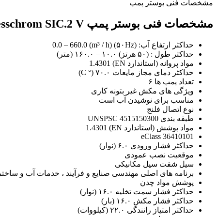
مشخصات فنی بوستر پمپ
مشخصات فنی بوستر پمپ Surpresschrom SIC.2 V
حداکثر ارتفاع آب: (۵۰Hz) 0.0 – 660.0 (m³ / h)
حداکثر طول : (۵۰ هرتز) ۱۰.۰ – ۱۶۰.۰ (متر)
مواد پروانه (استاندارد EN) 1.4301
حداکثر دمای مجاز مایعات ۷۰.۰ (° C)
تعداد پمپ ها ۶
ویژگی های مکش غیر بتونه کاری
مناسب برای نوشیدن آب است
نوع اتصال فلنج
طبقه بندی UNSPSC 4515150300
مواد پوشش (استاندارد EN) 1.4301
eClass 36410101
حداکثر فشار ورودی ۶.۰ (نوار)
موقعیت نصب عمودی
سیل شفت سیل مکانیکی
برنامه های اصلی مهندسی صنایع و فرآیند ، خدمات آب و ساخت
پوشش مواد چدن
حداکثر فشار سمت تخلیه ۱۶.۰ (نوار)
حداکثر فشار مکش ۱۶.۰ (بار)
حداکثر امتیاز رانندگی ۲۲.۰ (کیلووات)