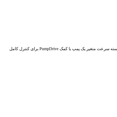
بوستر پمپ Surpresschrom SIC.2 V سیستم تقویت کننده فشار است و پکیج کاملاً اتوماتیک با ۲ تا ۶ پمپ فشار قوی عمودی است. تنظیم پیوسته سرعت متغیر یک پمپ با کمک PumpDrive برای کنترل کامل