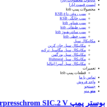
کاتالوگ محصولات ابارا
لیست قیمت ابارا
محصولات پمپ ksb
پمپ روغن داغ KSB
پمپ خانگی KSB
پمپ شناور ksb
پمپ طبقاتی ksb
پمپ سانتریفیوژ ksb
پمپ خطی ksb
مکانیکال سیل
مکانیکال سیل جان کرین
مکانیکال سیل مگاسیل ترکیه
مکانیکال سیل بورگمن
مکانیکال سیل Huhnseal
مکانیکال سیل آمبرا ایتالیا
تعمیرات
قطعات پمپ ksb
تماس با ما
واحد فروش
جستجو
منو
منو
بوستر پمپ Surpresschrom SIC.2 V