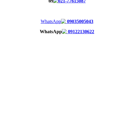
021-77615087
09035005043
09122130622