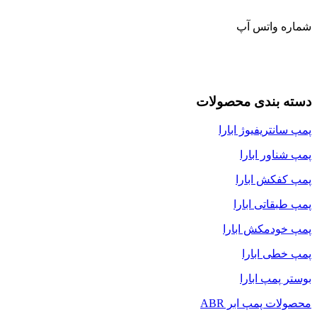
شماره واتس آپ
دسته بندی محصولات
پمپ سانتریفیوژ ابارا
پمپ شناور ابارا
پمپ کفکش ابارا
پمپ طبقاتی ابارا
پمپ خودمکش ابارا
پمپ خطی ابارا
بوستر پمپ ابارا
محصولات پمپ ابر ABR