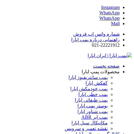
Instagram
WhatsApp
WhatsApp
Mail
شماره واتس اپ فروش
راهنمایی درباره پمپ ابارا
021-22221912
صفحه نخست
محصولات پمپ ابارا
پمپ سانتریفیوژ ابارا
کفکش ابارا
پمپ خودمکش ابارا
پمپ خطی ابارا
پمپ طبقاتی ابارا
بوستر پمپ ابارا
پمپ شناور ابارا
پمپ ابر ABR
مکانیکال سیل ابارا
نقشه تعمیر و سرویس