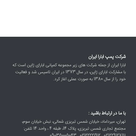
شرکت پمپ ابارا ایران
ابارا ایران از جمله شرکت های زیر مجموعه کمپانی ابارای ژاپن است که
با مشارکت ابارای ژاپن، در سال 1373 در ایران تاسیس شد و فعالیت
خود را از سال 1380 به صورت عملی اغاز کرد.
با ما در ارتباط باشید :
تهران، میرداماد، خیابان شمس تبریزی شمالی، نبش خیابان سوم،
مجتمع تجاری شمس تبریزی، پلاک 14، طبقه 4 ، واحد 14 تلفن:
02122912751 , 02122221912 , 09035005043