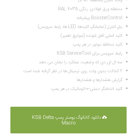
واحد کنترل (محفظه IP54)
محفظه ورق فولادی: رنگی RAL 7035
BoosterControl پیشرفته
پنل کنترل (نمایشگر، کلیدها، LED ها، رابط سرویس)
کلید اصلی قفل شونده (سوئیچ تعمیر)
کلید محافظ موتور در هر پمپ
رابط سرویس برای KSB ServiceTool
سه ال ای دی که وضعیت عملکرد را نشان می دهد
2 کنتاکت بدون ولت روی ترمینال ها در نظر گرفته شده است
گزارش هشدارها و هشدارها
کلید انتخابگر دستی-0-اتوماتیک در هر پمپ
دانلود کاتالوگ بوستر پمپ KSB Delta
Macro