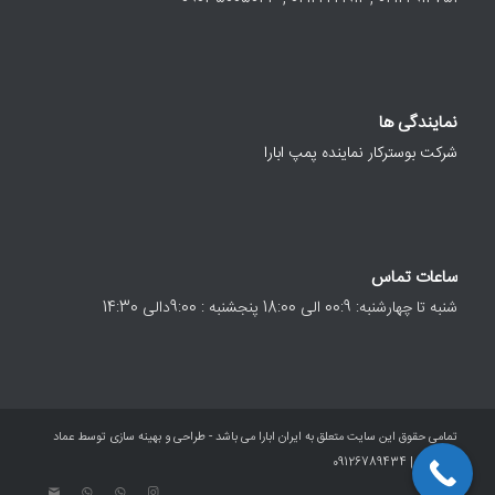
نمایندگی ها
شرکت بوسترکار نماینده پمپ ابارا
ساعات تماس
شنبه تا چهارشنبه: 00:9 الی 18:00 پنجشنبه : 9:00دالی 14:30
تمامی حقوق این سایت متعلق به ایران ابارا می باشد - طراحی و بهینه سازی توسط عماد
معصومی | 09126789434