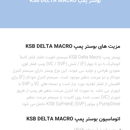
بوستر پمپ KSB DELTA MACRO
مزیت های بوستر پمپ KSB DELTA MACRO
بوستر پمپ KSB Delta Macro سیستم تقویت فشار فشار کاملاً
اتوماتیک با دو تا چهار (F) / شش (VC / SVP) پمپ فشار قوی
عمودی طراحی و تولید می شوند. این نوع بوستر دارای سیستم کنترل
خودکار و دو سرعت متغیر موجود است. سیستم کنترل خودکار (F) برای
اطمینان از فشار تغذیه مورد نیاز است و نسخه های VC و SVP با
اینورتر می باشد. به صورت که کنترل سرعت متغیر هر پمپ از طریق
اینورتر (VC) نصب شده روی کابینت یا سیستم سرعت متغیر
PumpDrive و موتور KSB SuPremE (SVP) حاصل می شود.
اتوماسیون بوستر پمپ KSB DELTA MACRO