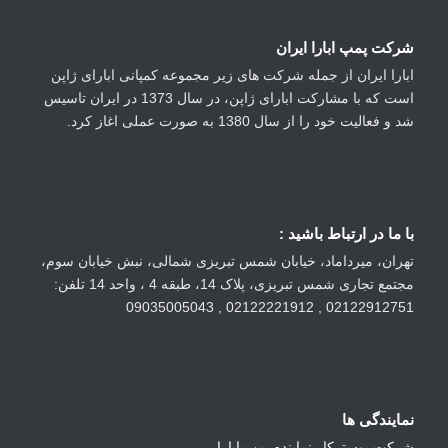
شرکت پمپ ابارا ایران
ابارا ایران از جمله شرکت های زیر مجموعه کمپانی ابارای ژاپن
است که با مشارکت ابارای ژاپن، در سال 1373 در ایران تاسیس
شد و فعالیت خود را از سال 1380 به صورت عملی اغاز کرد.
با ما در ارتباط باشید :
تهران، میرداماد، خیابان شمس تبریزی شمالی، نبش خیابان سوم،
مجتمع تجاری شمس تبریزی، پلاک 14، طبقه 4 ، واحد 14 تلفن:
02122912751 , 02122221912 , 09035005043
نمایندگی ها
شرکت بوسترکار نماینده پمپ ابارا