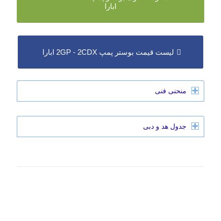
ابارا
لیست قیمت بوستر پمپ 2GP - 2CDX ابارا
منحنی فنی
جدول هد و دبی