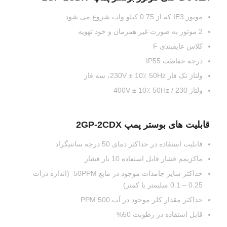
موتور IE3 که از 0.75 کیلو وات شروع می شود
2 موتور به صورت غیر همزمان و خود تهویه
کلاس عایقبندی F
درجه حفاظت IP55
ولتاژ تک فاز 230V ± 10٪ 50Hz، سه فاز
ولتاژ 230 / 400V ± 10٪ 50Hz
قابلیت های بوستر پمپ 2GP-2CDX
قابلیت استفاده در حداکثر دمای 50 درجه سانتیگراد
ماکزیمم فشار قابل استفاده 10 بار فشار
حداکثر سایز جامدات موجود در مایع 50PPM (اندازه ذرات
0.25 – 0.1 میلیمتر یا کمتر)
حداکثر مقدار کلر موجود در آب 500 PPM
قابل استفاده در رطوبت 50%