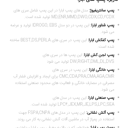
پمپ سانتریفیوژ:
مدل های پمپ ابارا در این پمپ شامل سری های
MD,ENR,MMD,DWO,CDX,CD,2CDX تولید شده است.
پمپ شناور ابارا:
این پمپ در دو مدل IDROGO, EBS تولید و عرضه
می شود.
پمپ کفکش ابارا:
این پمپ در سری های BEST,DS,PERLA ساخته
شده است.
پمپ لجن کش ابارا:
این پمپ ها در سری های
DW,RIGHT,DML,DL,DVS تولید می شود
پمپ خانگی ابارا:
این پمپ در سری های
CMC,CDA,PRA,CMA,AGA,CMR برای ایجاد و افزایش فشار آب
مصرفی در مصارف خانگی و فعالیت های محدود صنعتی استفاده
می شود.
پمپ صنعتی ابارا:
این پمپ در مدل های
LPC4,JEX,MR,JE,LPS,LPC,SEA تولید شده است.
پمپ آتش نشانی:
این پمپ در مدل های FSPA,CNPA جهت
استفاده در پمپاژ آب در ماشین آلات آتش نشانی به کار می روند.
بوستر پمپ ابارا:
همانطور که در بالا به معرفی پمپ ابارا پرداختیم،