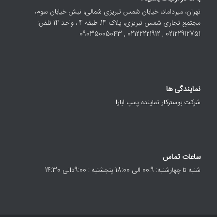
تهران، میرداماد، خیابان شمس تبریزی شمالی، نبش خیابان سوم،
مجتمع تجاری شمس تبریزی، پلاک 14، طبقه 4 ، واحد 14 تلفن:
02122912751 , 02122221912 , 09035005043
نمایندگی ها
شرکت بوسترکار نماینده پمپ ابارا
ساعات تماس
شنبه تا چهارشنبه: 00:9 الی 18:00 پنجشنبه : 9:00دالی 14:30